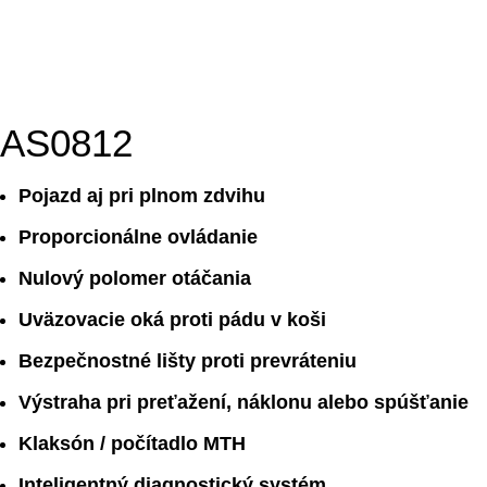
AS0812
Pojazd aj pri plnom zdvihu
Proporcionálne ovládanie
Nulový polomer otáčania
Uväzovacie oká proti pádu v koši
Bezpečnostné lišty proti prevráteniu
Výstraha pri preťažení, náklonu alebo spúšťanie
Klaksón / počítadlo MTH
Inteligentný diagnostický systém