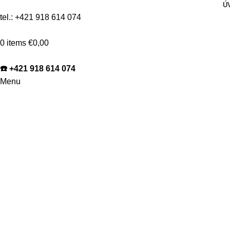
Ú
tel.:
+421 918 614 074
0
items
€
0,00
☎️ +421 918 614 074
Menu
AS0812