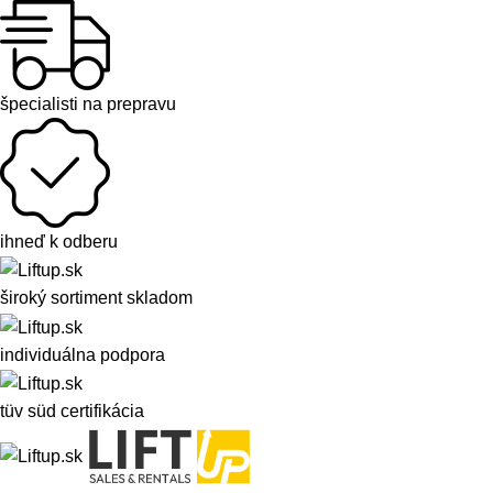
špecialisti na prepravu
ihneď k odberu
široký sortiment skladom
individuálna podpora
tüv süd certifikácia