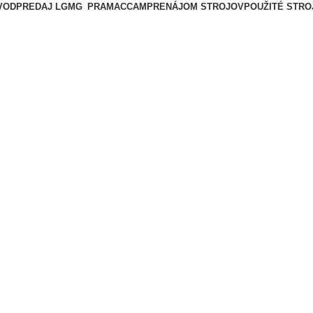
VOD
PREDAJ LGMG
PRAMAC
CAM
PRENÁJOM STROJOV
POUŽITÉ STRO