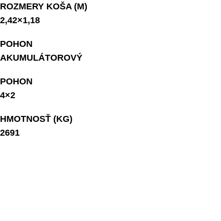
ROZMERY KOŠA (M)
2,42×1,18
POHON
AKUMULÁTOROVÝ
POHON
4×2
HMOTNOSŤ (KG)
2691