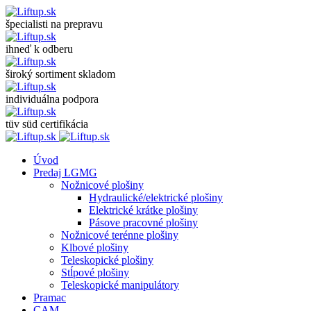
špecialisti na prepravu
ihneď k odberu
široký sortiment skladom
individuálna podpora
tüv süd certifikácia
Úvod
Predaj LGMG
Nožnicové plošiny
Hydraulické/elektrické plošiny
Elektrické krátke plošiny
Pásove pracovné plošiny
Nožnicové terénne plošiny
Klbové plošiny
Teleskopické plošiny
Stĺpové plošiny
Teleskopické manipulátory
Pramac
CAM