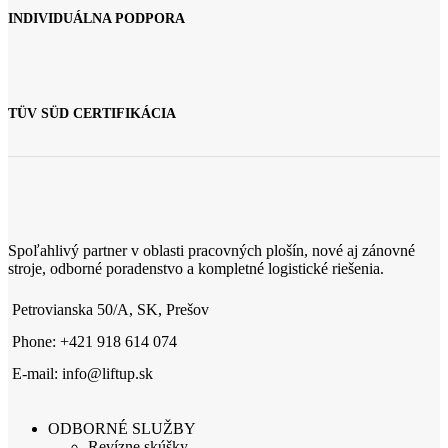
INDIVIDUÁLNA PODPORA
TÜV SÜD CERTIFIKÁCIA
Spoľahlivý partner v oblasti pracovných plošín, nové aj zánovné
stroje, odborné poradenstvo a kompletné logistické riešenia.
Petrovianska 50/A, SK, Prešov
Phone: +421 918 614 074
E-mail: info@liftup.sk
ODBORNÉ SLUŽBY
Revízne skúšky