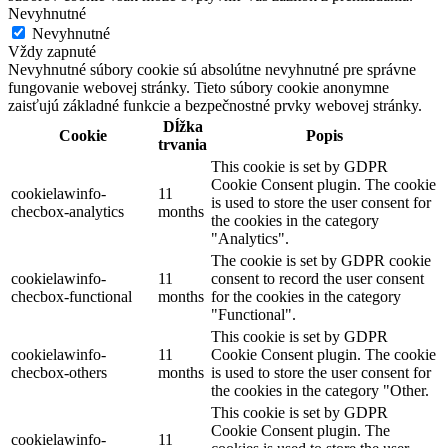
Nevyhnutné
Nevyhnutné
Vždy zapnuté
Nevyhnutné súbory cookie sú absolútne nevyhnutné pre správne
fungovanie webovej stránky. Tieto súbory cookie anonymne
zaisťujú základné funkcie a bezpečnostné prvky webovej stránky.
Dĺžka
Cookie
Popis
trvania
This cookie is set by GDPR
Cookie Consent plugin. The cookie
cookielawinfo-
11
is used to store the user consent for
checbox-analytics
months
the cookies in the category
"Analytics".
The cookie is set by GDPR cookie
cookielawinfo-
11
consent to record the user consent
checbox-functional
months
for the cookies in the category
"Functional".
This cookie is set by GDPR
cookielawinfo-
11
Cookie Consent plugin. The cookie
checbox-others
months
is used to store the user consent for
the cookies in the category "Other.
This cookie is set by GDPR
Cookie Consent plugin. The
cookielawinfo-
11