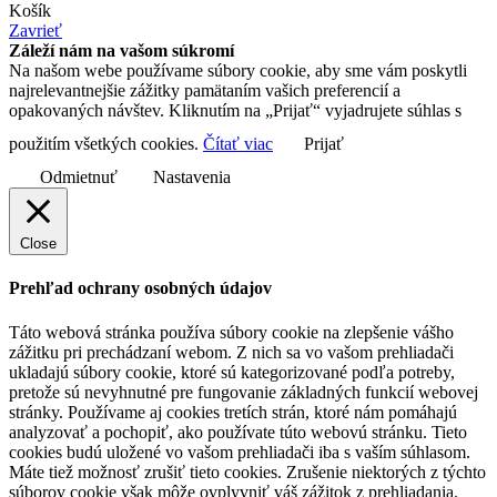
Košík
Zavrieť
Záleží nám na vašom súkromí
Na našom webe používame súbory cookie, aby sme vám poskytli
najrelevantnejšie zážitky pamätaním vašich preferencií a
opakovaných návštev. Kliknutím na „Prijať“ vyjadrujete súhlas s
použitím všetkých cookies.
Čítať viac
Prijať
Odmietnuť
Nastavenia
Close
Prehľad ochrany osobných údajov
Táto webová stránka používa súbory cookie na zlepšenie vášho
zážitku pri prechádzaní webom. Z nich sa vo vašom prehliadači
ukladajú súbory cookie, ktoré sú kategorizované podľa potreby,
pretože sú nevyhnutné pre fungovanie základných funkcií webovej
stránky. Používame aj cookies tretích strán, ktoré nám pomáhajú
analyzovať a pochopiť, ako používate túto webovú stránku. Tieto
cookies budú uložené vo vašom prehliadači iba s vaším súhlasom.
Máte tiež možnosť zrušiť tieto cookies. Zrušenie niektorých z týchto
súborov cookie však môže ovplyvniť váš zážitok z prehliadania.