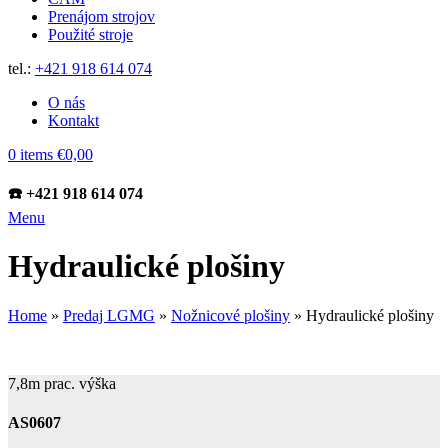
Prenájom strojov
Použité stroje
tel.:
+421 918 614 074
O nás
Kontakt
0
items
€
0,00
☎️ +421 918 614 074
Menu
Hydraulické plošiny
Home
»
Predaj LGMG
»
Nožnicové plošiny
»
Hydraulické plošiny
7,8m prac. výška
AS0607