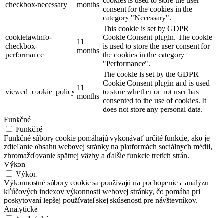
cookies is used to store the user
checkbox-necessary
months
consent for the cookies in the
category "Necessary".
This cookie is set by GDPR
cookielawinfo-
Cookie Consent plugin. The cookie
11
checkbox-
is used to store the user consent for
months
performance
the cookies in the category
"Performance".
The cookie is set by the GDPR
Cookie Consent plugin and is used
11
viewed_cookie_policy
to store whether or not user has
months
consented to the use of cookies. It
does not store any personal data.
Funkčné
Funkčné
Funkčné súbory cookie pomáhajú vykonávať určité funkcie, ako je
zdieľanie obsahu webovej stránky na platformách sociálnych médií,
zhromažďovanie spätnej väzby a ďalšie funkcie tretích strán.
Výkon
Výkon
Výkonnostné súbory cookie sa používajú na pochopenie a analýzu
kľúčových indexov výkonnosti webovej stránky, čo pomáha pri
poskytovaní lepšej používateľskej skúsenosti pre návštevníkov.
Analytické