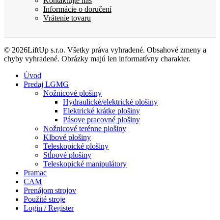
Kontaktujte nás
Informácie o doručení
Vrátenie tovaru
© 2026LiftUp s.r.o. Všetky práva vyhradené. Obsahové zmeny a
chyby vyhradené. Obrázky majú len informatívny charakter.
Úvod
Predaj LGMG
Nožnicové plošiny
Hydraulické/elektrické plošiny
Elektrické krátke plošiny
Pásove pracovné plošiny
Nožnicové terénne plošiny
Klbové plošiny
Teleskopické plošiny
Stĺpové plošiny
Teleskopické manipulátory
Pramac
CAM
Prenájom strojov
Použité stroje
Login / Register