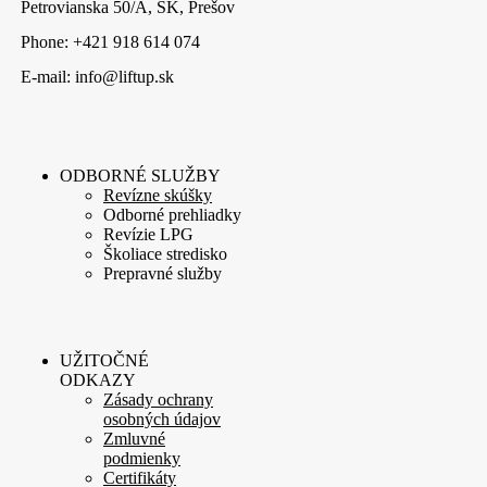
Petrovianska 50/A, SK, Prešov
Phone: +421 918 614 074
E-mail: info@liftup.sk
ODBORNÉ SLUŽBY
Revízne skúšky
Odborné prehliadky
Revízie LPG
Školiace stredisko
Prepravné služby
UŽITOČNÉ
ODKAZY
Zásady ochrany
osobných údajov
Zmluvné
podmienky
Certifikáty