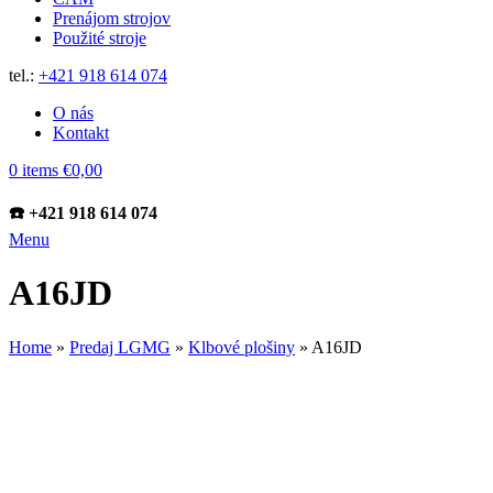
Prenájom strojov
Použité stroje
tel.:
+421 918 614 074
O nás
Kontakt
0
items
€
0,00
☎️ +421 918 614 074
Menu
A16JD
Home
»
Predaj LGMG
»
Klbové plošiny
»
A16JD