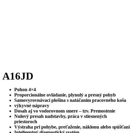
A16JD
Pohon 4×4
Proporcionálne ovládanie, plynulý a presný pohyb
Samovyrovnávací plošina s natáčaním pracovného koša
výkyvné nápravy
Dosah aj vo vodorovnom smere – tzv. Premostenie
Nulový presah nadstavby, práca v stiesnených
priestoroch
Výstraha pri pohybe, preťaženie, náklonu alebo spúšťani
Inteligentný diagnostický systém