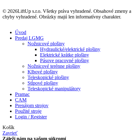
© 2026LiftUp s.r.o. Všetky práva vyhradené. Obsahové zmeny a
chyby vyhradené. Obrázky majú len informatívny charakter.
Úvod
Predaj LGMG
Nožnicové plošiny
Hydraulické/elektrické plošiny
Elektrické krátke plošiny
Pásove pracovné plošiny
Nožnicové terénne plošiny
Klbové plošiny
Teleskopické plošiny
Stĺpové plošiny
Teleskopické manipulátory
Pramac
CAM
Prenájom strojov
Použité stroje
Login / Register
Košík
Zavrieť
Záleží nám na vašom súkromí