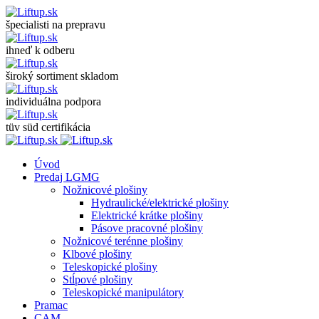
špecialisti na prepravu
ihneď k odberu
široký sortiment skladom
individuálna podpora
tüv süd certifikácia
Úvod
Predaj LGMG
Nožnicové plošiny
Hydraulické/elektrické plošiny
Elektrické krátke plošiny
Pásove pracovné plošiny
Nožnicové terénne plošiny
Klbové plošiny
Teleskopické plošiny
Stĺpové plošiny
Teleskopické manipulátory
Pramac
CAM