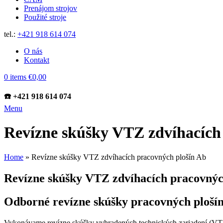
Prenájom strojov
Použité stroje
tel.:
+421 918 614 074
O nás
Kontakt
0
items
€
0,00
☎️ +421 918 614 074
Menu
Revízne skúšky VTZ zdvíhacích
Home
»
Revízne skúšky VTZ zdvíhacích pracovných plošín Ab
Revízne skúšky VTZ zdvíhacích pracovnýc
Odborné revízne skúšky pracovných ploší
Vykonávame revízne skúšky vyhradených technických zariadení (VTZ)