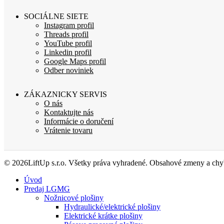
SOCIÁLNE SIETE
Instagram profil
Threads profil
YouTube profil
Linkedin profil
Google Maps profil
Odber noviniek
ZÁKAZNICKY SERVIS
O nás
Kontaktujte nás
Informácie o doručení
Vrátenie tovaru
© 2026LiftUp s.r.o. Všetky práva vyhradené. Obsahové zmeny a chyb
Úvod
Predaj LGMG
Nožnicové plošiny
Hydraulické/elektrické plošiny
Elektrické krátke plošiny