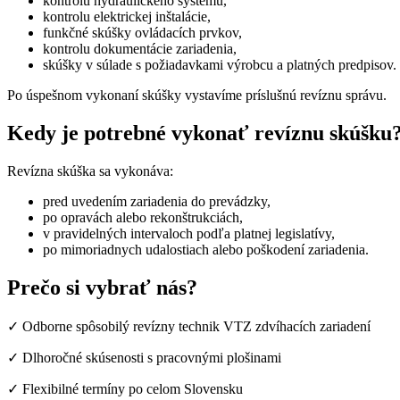
kontrolu hydraulického systému,
kontrolu elektrickej inštalácie,
funkčné skúšky ovládacích prvkov,
kontrolu dokumentácie zariadenia,
skúšky v súlade s požiadavkami výrobcu a platných predpisov.
Po úspešnom vykonaní skúšky vystavíme príslušnú revíznu správu.
Kedy je potrebné vykonať revíznu skúšku
Revízna skúška sa vykonáva:
pred uvedením zariadenia do prevádzky,
po opravách alebo rekonštrukciách,
v pravidelných intervaloch podľa platnej legislatívy,
po mimoriadnych udalostiach alebo poškodení zariadenia.
Prečo si vybrať nás?
✓ Odborne spôsobilý revízny technik VTZ zdvíhacích zariadení
✓ Dlhoročné skúsenosti s pracovnými plošinami
✓ Flexibilné termíny po celom Slovensku