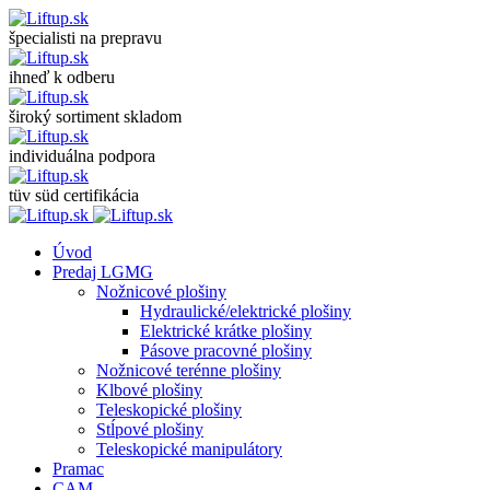
špecialisti na prepravu
ihneď k odberu
široký sortiment skladom
individuálna podpora
tüv süd certifikácia
Úvod
Predaj LGMG
Nožnicové plošiny
Hydraulické/elektrické plošiny
Elektrické krátke plošiny
Pásove pracovné plošiny
Nožnicové terénne plošiny
Klbové plošiny
Teleskopické plošiny
Stĺpové plošiny
Teleskopické manipulátory
Pramac
CAM