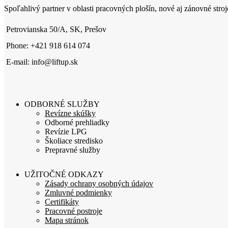
Spoľahlivý partner v oblasti pracovných plošín, nové aj zánovné stroj
Petrovianska 50/A, SK, Prešov
Phone: +421 918 614 074
E-mail: info@liftup.sk
ODBORNÉ SLUŽBY
Revízne skúšky
Odborné prehliadky
Revízie LPG
Školiace stredisko
Prepravné služby
UŽITOČNÉ ODKAZY
Zásady ochrany osobných údajov
Zmluvné podmienky
Certifikáty
Pracovné postroje
Mapa stránok