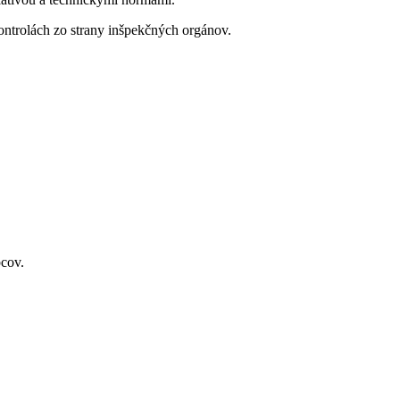
ontrolách zo strany inšpekčných orgánov.
bcov.