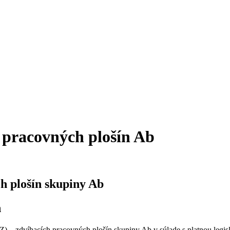
 pracovných plošín Ab
h plošín skupiny Ab
n
 – zdvíhacích pracovných plošín skupiny Ab v súlade s platnou legis