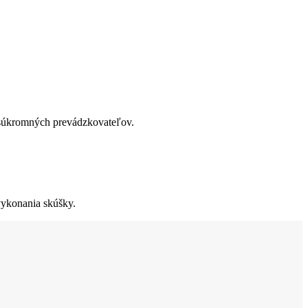
 súkromných prevádzkovateľov.
vykonania skúšky.