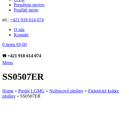
Prenájom strojov
Použité stroje
tel.:
+421 918 614 074
O nás
Kontakt
0
items
€
0,00
☎️ +421 918 614 074
Menu
SS0507ER
Home
»
Predaj LGMG
»
Nožnicové plošiny
»
Elektrické krátke
plošiny
»
SS0507ER