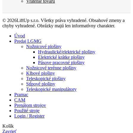
Vrátenie tovaru
© 2026LiftUp s.r.o. Všetky práva vyhradené. Obsahové zmeny a
chyby vyhradené. Obrázky majú len informatívny charakter.
Úvod
Predaj LGMG
Nožnicové plošiny
Hydraulické/elektrické plošiny
Elektrické krátke plošiny
Pásove pracovné plošiny
Nožnicové terénne plošiny
Klbové plošiny
Teleskopické plošiny
Stĺpové plošiny
Teleskopické manipulátory
Pramac
CAM
Prenájom strojov
Použité stroje
Login / Register
Košík
Zavrieť