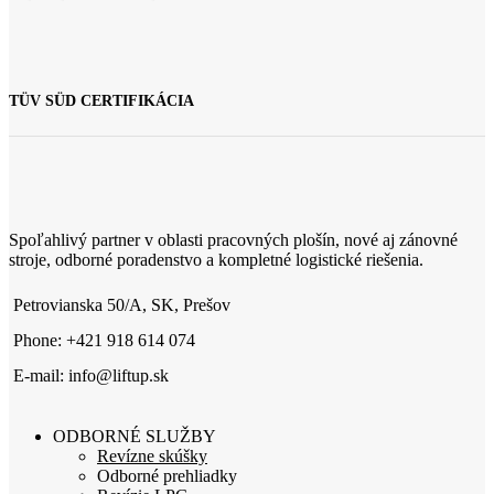
TÜV SÜD CERTIFIKÁCIA
Spoľahlivý partner v oblasti pracovných plošín, nové aj zánovné
stroje, odborné poradenstvo a kompletné logistické riešenia.
Petrovianska 50/A, SK, Prešov
Phone: +421 918 614 074
E-mail: info@liftup.sk
ODBORNÉ SLUŽBY
Revízne skúšky
Odborné prehliadky