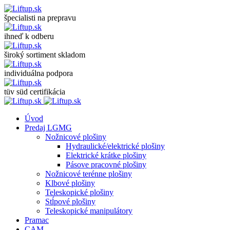
špecialisti na prepravu
ihneď k odberu
široký sortiment skladom
individuálna podpora
tüv süd certifikácia
Úvod
Predaj LGMG
Nožnicové plošiny
Hydraulické/elektrické plošiny
Elektrické krátke plošiny
Pásove pracovné plošiny
Nožnicové terénne plošiny
Klbové plošiny
Teleskopické plošiny
Stĺpové plošiny
Teleskopické manipulátory
Pramac
CAM