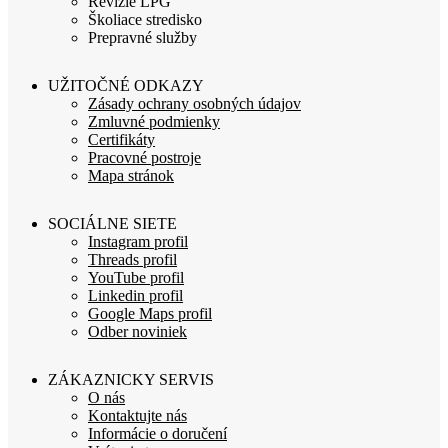
Revízie LPG
Školiace stredisko
Prepravné služby
UŽITOČNÉ ODKAZY
Zásady ochrany osobných údajov
Zmluvné podmienky
Certifikáty
Pracovné postroje
Mapa stránok
SOCIÁLNE SIETE
Instagram profil
Threads profil
YouTube profil
Linkedin profil
Google Maps profil
Odber noviniek
ZÁKAZNICKY SERVIS
O nás
Kontaktujte nás
Informácie o doručení