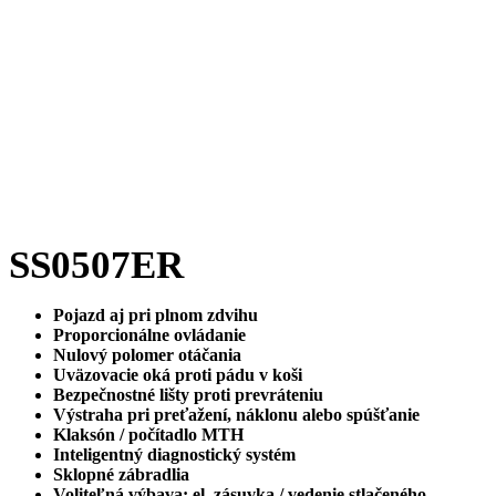
SS0507ER
Pojazd aj pri plnom zdvihu
Proporcionálne ovládanie
Nulový polomer otáčania
Uväzovacie oká proti pádu v koši
Bezpečnostné lišty proti prevráteniu
Výstraha pri preťažení, náklonu alebo spúšťanie
Klaksón / počítadlo MTH
Inteligentný diagnostický systém
Sklopné zábradlia
Voliteľná výbava: el. zásuvka / vedenie stlačeného