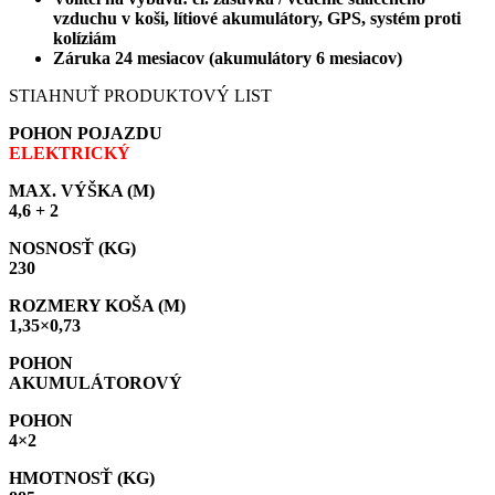
vzduchu v koši, lítiové akumulátory, GPS, systém proti
kolíziám
Záruka 24 mesiacov (akumulátory 6 mesiacov)
STIAHNUŤ PRODUKTOVÝ LIST
POHON POJAZDU
ELEKTRICKÝ
MAX. VÝŠKA (M)
4,6 + 2
NOSNOSŤ (KG)
230
ROZMERY KOŠA (M)
1,35×0,73
POHON
AKUMULÁTOROVÝ
POHON
4×2
HMOTNOSŤ (KG)