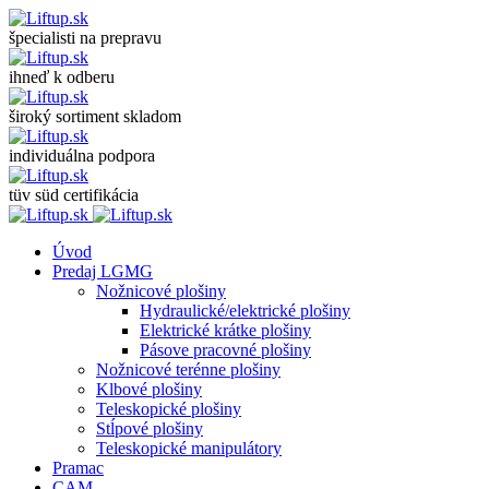
špecialisti na prepravu
ihneď k odberu
široký sortiment skladom
individuálna podpora
tüv süd certifikácia
Úvod
Predaj LGMG
Nožnicové plošiny
Hydraulické/elektrické plošiny
Elektrické krátke plošiny
Pásove pracovné plošiny
Nožnicové terénne plošiny
Klbové plošiny
Teleskopické plošiny
Stĺpové plošiny
Teleskopické manipulátory
Pramac
CAM