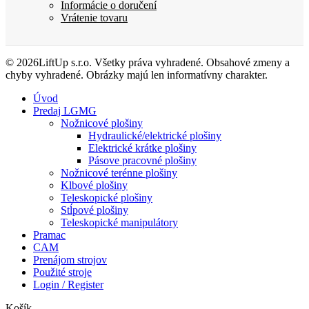
Informácie o doručení
Vrátenie tovaru
© 2026LiftUp s.r.o. Všetky práva vyhradené. Obsahové zmeny a
chyby vyhradené. Obrázky majú len informatívny charakter.
Úvod
Predaj LGMG
Nožnicové plošiny
Hydraulické/elektrické plošiny
Elektrické krátke plošiny
Pásove pracovné plošiny
Nožnicové terénne plošiny
Klbové plošiny
Teleskopické plošiny
Stĺpové plošiny
Teleskopické manipulátory
Pramac
CAM
Prenájom strojov
Použité stroje
Login / Register
Košík