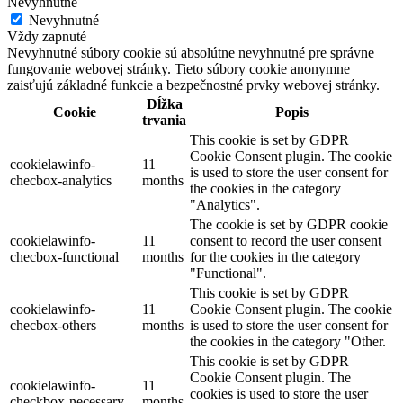
Nevyhnutné
Nevyhnutné
Vždy zapnuté
Nevyhnutné súbory cookie sú absolútne nevyhnutné pre správne
fungovanie webovej stránky. Tieto súbory cookie anonymne
zaisťujú základné funkcie a bezpečnostné prvky webovej stránky.
Dĺžka
Cookie
Popis
trvania
This cookie is set by GDPR
Cookie Consent plugin. The cookie
cookielawinfo-
11
is used to store the user consent for
checbox-analytics
months
the cookies in the category
"Analytics".
The cookie is set by GDPR cookie
cookielawinfo-
11
consent to record the user consent
checbox-functional
months
for the cookies in the category
"Functional".
This cookie is set by GDPR
cookielawinfo-
11
Cookie Consent plugin. The cookie
checbox-others
months
is used to store the user consent for
the cookies in the category "Other.
This cookie is set by GDPR
Cookie Consent plugin. The
cookielawinfo-
11
cookies is used to store the user
checkbox-necessary
months