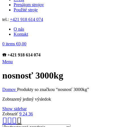
Prenájom strojov
Použité stroje
tel.:
+421 918 614 074
O nás
Kontakt
0
items
€
0,00
☎️ +421 918 614 074
Menu
nosnosť 3000kg
Domov
Produkty so značkou “nosnosť 3000kg”
Zobrazený jediný výsledok
Show sidebar
Zobraziť
9
24
36