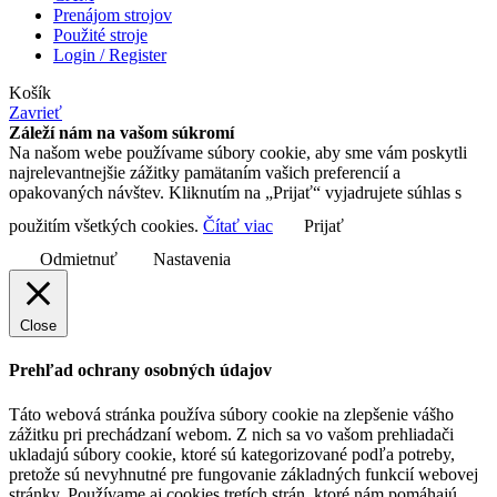
Prenájom strojov
Použité stroje
Login / Register
Košík
Zavrieť
Záleží nám na vašom súkromí
Na našom webe používame súbory cookie, aby sme vám poskytli
najrelevantnejšie zážitky pamätaním vašich preferencií a
opakovaných návštev. Kliknutím na „Prijať“ vyjadrujete súhlas s
použitím všetkých cookies.
Čítať viac
Prijať
Odmietnuť
Nastavenia
Close
Prehľad ochrany osobných údajov
Táto webová stránka používa súbory cookie na zlepšenie vášho
zážitku pri prechádzaní webom. Z nich sa vo vašom prehliadači
ukladajú súbory cookie, ktoré sú kategorizované podľa potreby,
pretože sú nevyhnutné pre fungovanie základných funkcií webovej
stránky. Používame aj cookies tretích strán, ktoré nám pomáhajú