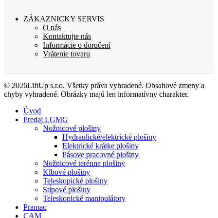
ZÁKAZNICKY SERVIS
O nás
Kontaktujte nás
Informácie o doručení
Vrátenie tovaru
© 2026LiftUp s.r.o. Všetky práva vyhradené. Obsahové zmeny a
chyby vyhradené. Obrázky majú len informatívny charakter.
Úvod
Predaj LGMG
Nožnicové plošiny
Hydraulické/elektrické plošiny
Elektrické krátke plošiny
Pásove pracovné plošiny
Nožnicové terénne plošiny
Klbové plošiny
Teleskopické plošiny
Stĺpové plošiny
Teleskopické manipulátory
Pramac
CAM