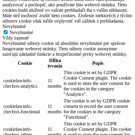
analyzovať a pochopiť, ako používate túto webovú stránku. Tieto
cookies budú uložené vo vašom prehliadači iba s vaším súhlasom.
Máte tiež možnosť zrušiť tieto cookies. Zrušenie niektorých z týchto
súborov cookie však môže ovplyvniť váš zážitok z prehliadania.
Nevyhnutné
Nevyhnutné
Vždy zapnuté
Nevyhnutné súbory cookie sú absolútne nevyhnutné pre správne
fungovanie webovej stránky. Tieto súbory cookie anonymne
zaisťujú základné funkcie a bezpečnostné prvky webovej stránky.
Dĺžka
Cookie
Popis
trvania
This cookie is set by GDPR
Cookie Consent plugin. The cookie
cookielawinfo-
11
is used to store the user consent for
checbox-analytics
months
the cookies in the category
"Analytics".
The cookie is set by GDPR cookie
cookielawinfo-
11
consent to record the user consent
checbox-functional
months
for the cookies in the category
"Functional".
This cookie is set by GDPR
cookielawinfo-
11
Cookie Consent plugin. The cookie
checbox-others
months
is used to store the user consent for