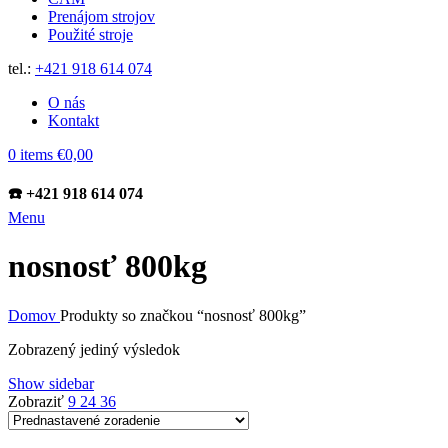
Prenájom strojov
Použité stroje
tel.:
+421 918 614 074
O nás
Kontakt
0
items
€
0,00
☎️ +421 918 614 074
Menu
nosnosť 800kg
Domov
Produkty so značkou “nosnosť 800kg”
Zobrazený jediný výsledok
Show sidebar
Zobraziť
9
24
36