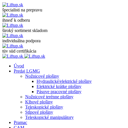
špecialisti na prepravu
ihneď k odberu
široký sortiment skladom
individuálna podpora
tüv süd certifikácia
Úvod
Predaj LGMG
Nožnicové plošiny
Hydraulické/elektrické plošiny
Elektrické krátke plošiny
Pásove pracovné plošiny
Nožnicové terénne plošiny
Klbové plošiny
Teleskopické plošiny
Stĺpové plošiny
Teleskopické manipulátory
Pramac
CAM