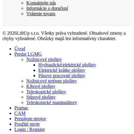
Kontaktujte nás
Informácie o doručení
Vrátenie tovaru
© 2026LiftUp s.r.o. Všetky práva vyhradené. Obsahové zmeny a
chyby vyhradené. Obrázky majú len informatívny charakter.
Úvod
Predaj LGMG
Nožnicové plošiny
Hydraulické/elektrické plošiny
Elektrické krátke plošiny
Pásove pracovné plošiny
Nožnicové terénne plošiny
Klbové plošiny
Teleskopické plošiny
Stĺpové plošiny
Teleskopické manipulátory
Pramac
CAM
Prenájom strojov
Použité stroje
Login / Register