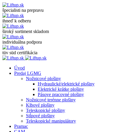
špecialisti na prepravu
ihneď k odberu
široký sortiment skladom
individuálna podpora
tüv süd certifikácia
Úvod
Predaj LGMG
Nožnicové plošiny
Hydraulické/elektrické plošiny
Elektrické krátke plošiny
Pásove pracovné plošiny
Nožnicové terénne plošiny
Klbové plošiny
Teleskopické plošiny
Stĺpové plošiny
Teleskopické manipulátory
Pramac
CAM