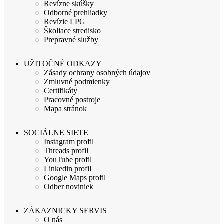
Revízne skúšky
Odborné prehliadky
Revízie LPG
Školiace stredisko
Prepravné služby
UŽITOČNÉ ODKAZY
Zásady ochrany osobných údajov
Zmluvné podmienky
Certifikáty
Pracovné postroje
Mapa stránok
SOCIÁLNE SIETE
Instagram profil
Threads profil
YouTube profil
Linkedin profil
Google Maps profil
Odber noviniek
ZÁKAZNICKY SERVIS
O nás