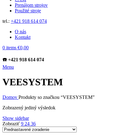
Prenájom strojov
Použité stroje
tel.:
+421 918 614 074
O nás
Kontakt
0
items
€
0,00
☎️ +421 918 614 074
Menu
VEESYSTEM
Domov
Produkty so značkou “VEESYSTEM”
Zobrazený jediný výsledok
Show sidebar
Zobraziť
9
24
36