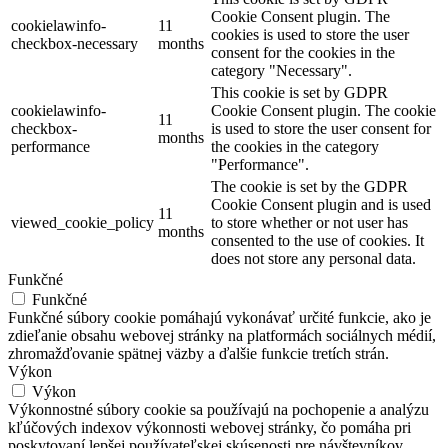
Cookie Consent plugin. The
cookielawinfo-
11
cookies is used to store the user
checkbox-necessary
months
consent for the cookies in the
category "Necessary".
This cookie is set by GDPR
cookielawinfo-
Cookie Consent plugin. The cookie
11
checkbox-
is used to store the user consent for
months
performance
the cookies in the category
"Performance".
The cookie is set by the GDPR
Cookie Consent plugin and is used
11
viewed_cookie_policy
to store whether or not user has
months
consented to the use of cookies. It
does not store any personal data.
Funkčné
Funkčné
Funkčné súbory cookie pomáhajú vykonávať určité funkcie, ako je
zdieľanie obsahu webovej stránky na platformách sociálnych médií,
zhromažďovanie spätnej väzby a ďalšie funkcie tretích strán.
Výkon
Výkon
Výkonnostné súbory cookie sa používajú na pochopenie a analýzu
kľúčových indexov výkonnosti webovej stránky, čo pomáha pri
poskytovaní lepšej používateľskej skúsenosti pre návštevníkov.