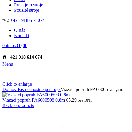
Prenájom strojov
Použité stroje
tel.:
+421 918 614 074
O nás
Kontakt
0
items
€
0,00
☎️ +421 918 614 074
Menu
Click to enlarge
Domov
Bezpečnostné postroje
Viazaci popruh FA6000512 1,2m
Viazaci popruh FA6000508 0,8m
€
5,29
bez DPH
Back to products