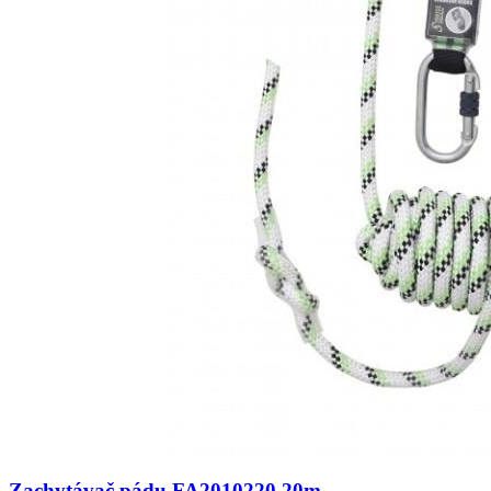
Zachytávač pádu FA2010220 20m