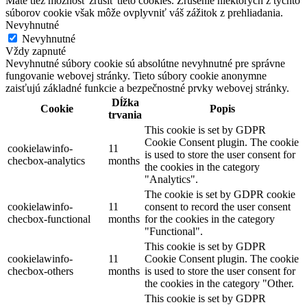
Máte tiež možnosť zrušiť tieto cookies. Zrušenie niektorých z týchto
súborov cookie však môže ovplyvniť váš zážitok z prehliadania.
Nevyhnutné
Nevyhnutné
Vždy zapnuté
Nevyhnutné súbory cookie sú absolútne nevyhnutné pre správne
fungovanie webovej stránky. Tieto súbory cookie anonymne
zaisťujú základné funkcie a bezpečnostné prvky webovej stránky.
Dĺžka
Cookie
Popis
trvania
This cookie is set by GDPR
Cookie Consent plugin. The cookie
cookielawinfo-
11
is used to store the user consent for
checbox-analytics
months
the cookies in the category
"Analytics".
The cookie is set by GDPR cookie
cookielawinfo-
11
consent to record the user consent
checbox-functional
months
for the cookies in the category
"Functional".
This cookie is set by GDPR
cookielawinfo-
11
Cookie Consent plugin. The cookie
checbox-others
months
is used to store the user consent for
the cookies in the category "Other.
This cookie is set by GDPR