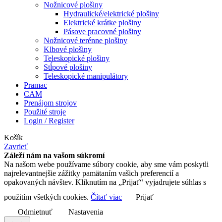
Nožnicové plošiny
Hydraulické/elektrické plošiny
Elektrické krátke plošiny
Pásove pracovné plošiny
Nožnicové terénne plošiny
Klbové plošiny
Teleskopické plošiny
Stĺpové plošiny
Teleskopické manipulátory
Pramac
CAM
Prenájom strojov
Použité stroje
Login / Register
Košík
Zavrieť
Záleží nám na vašom súkromí
Na našom webe používame súbory cookie, aby sme vám poskytli
najrelevantnejšie zážitky pamätaním vašich preferencií a
opakovaných návštev. Kliknutím na „Prijať“ vyjadrujete súhlas s
použitím všetkých cookies.
Čítať viac
Prijať
Odmietnuť
Nastavenia