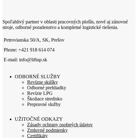
Spoľahlivý partner v oblasti pracovných plošín, nové aj zánovné
stroje, odborné poradenstvo a kompletné logistické riešenia.
Petrovianska 50/A, SK, Prešov
Phone: +421 918 614 074
E-mail: info@liftup.sk
ODBORNÉ SLUŽBY
Revízne skúšky
Odborné prehliadky
Revízie LPG
Školiace stredisko
Prepravné služby
UŽITOČNÉ ODKAZY
Zásady ochrany osobných údajov
Zmluvné podmienky
Certifikáty