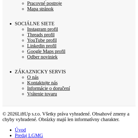
Pracovné postroje
Mapa stránok
SOCIÁLNE SIETE
Instagram profil
Threads profil
YouTube profil
Linkedin profil
Google Maps profil
Odber noviniek
ZÁKAZNICKY SERVIS
O nás
Kontaktujte nás
Informácie o doručení
Vrátenie tovaru
© 2026LiftUp s.r.o. Všetky práva vyhradené. Obsahové zmeny a
chyby vyhradené. Obrázky majú len informatívny charakter.
Úvod
Predaj LGMG