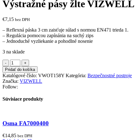
Výstražné pásy žlte VIZWELL
€
7,15
bez DPH
– Reflexná páska 3 cm zaisťuje súlad s normou EN471 trieda 1.
– Regulácia pomocou zapínánia na suchý zips
– Jednoduché vyzliekanie a pohodlné nosenie
3 na sklade
množstvo
Výstražné
Pridať do košíka
pásy
Katalógové číslo:
VWOT158Y
Kategória:
Bezpečnostné postroje
žlte
Značka:
VIZWELL
VIZWELL
Follow:
Súvisiace produkty
Osma FA7000400
€
14,85
bez DPH