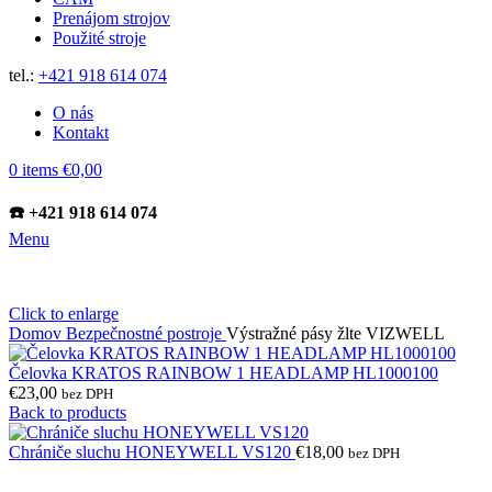
Prenájom strojov
Použité stroje
tel.:
+421 918 614 074
O nás
Kontakt
0
items
€
0,00
☎️ +421 918 614 074
Menu
Click to enlarge
Domov
Bezpečnostné postroje
Výstražné pásy žlte VIZWELL
Čelovka KRATOS RAINBOW 1 HEADLAMP HL1000100
€
23,00
bez DPH
Back to products
Chrániče sluchu HONEYWELL VS120
€
18,00
bez DPH