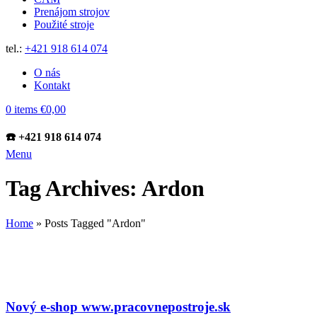
Prenájom strojov
Použité stroje
tel.:
+421 918 614 074
O nás
Kontakt
0
items
€
0,00
☎️ +421 918 614 074
Menu
Tag Archives: Ardon
Home
»
Posts Tagged "Ardon"
NOVINKY
Nový e-shop www.pracovnepostroje.sk