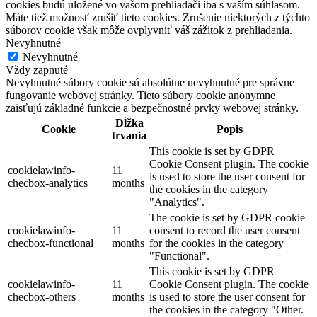
cookies budú uložené vo vašom prehliadači iba s vaším súhlasom.
Máte tiež možnosť zrušiť tieto cookies. Zrušenie niektorých z týchto
súborov cookie však môže ovplyvniť váš zážitok z prehliadania.
Nevyhnutné
Nevyhnutné
Vždy zapnuté
Nevyhnutné súbory cookie sú absolútne nevyhnutné pre správne
fungovanie webovej stránky. Tieto súbory cookie anonymne
zaisťujú základné funkcie a bezpečnostné prvky webovej stránky.
Dĺžka
Cookie
Popis
trvania
This cookie is set by GDPR
Cookie Consent plugin. The cookie
cookielawinfo-
11
is used to store the user consent for
checbox-analytics
months
the cookies in the category
"Analytics".
The cookie is set by GDPR cookie
cookielawinfo-
11
consent to record the user consent
checbox-functional
months
for the cookies in the category
"Functional".
This cookie is set by GDPR
cookielawinfo-
11
Cookie Consent plugin. The cookie
checbox-others
months
is used to store the user consent for
the cookies in the category "Other.