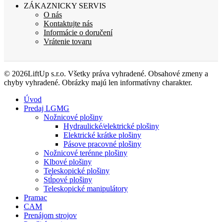
ZÁKAZNICKY SERVIS
O nás
Kontaktujte nás
Informácie o doručení
Vrátenie tovaru
© 2026LiftUp s.r.o. Všetky práva vyhradené. Obsahové zmeny a
chyby vyhradené. Obrázky majú len informatívny charakter.
Úvod
Predaj LGMG
Nožnicové plošiny
Hydraulické/elektrické plošiny
Elektrické krátke plošiny
Pásove pracovné plošiny
Nožnicové terénne plošiny
Klbové plošiny
Teleskopické plošiny
Stĺpové plošiny
Teleskopické manipulátory
Pramac
CAM
Prenájom strojov