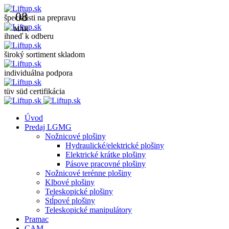
08
špecialisti na prepravu
MAR
ihneď k odberu
široký sortiment skladom
individuálna podpora
tüv süd certifikácia
Úvod
Predaj LGMG
Nožnicové plošiny
Hydraulické/elektrické plošiny
Elektrické krátke plošiny
Pásove pracovné plošiny
Nožnicové terénne plošiny
Klbové plošiny
Teleskopické plošiny
Stĺpové plošiny
Teleskopické manipulátory
Pramac
CAM