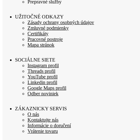
Prepravné služby
UŽITOČNÉ ODKAZY
Zásady ochrany osobných údajov
Zmluvné podmienky
Certifikáty
Pracovné postroje
Mapa stránok
SOCIÁLNE SIETE
Instagram profil
Threads profil
YouTube profil
Linkedin profil
Google Maps profil
Odber noviniek
ZÁKAZNICKY SERVIS
O nás
Kontaktujte nás
Informácie o doručení
Vrátenie tovaru