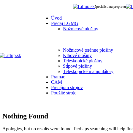
špecialisti na prepravu
Úvod
Predaj LGMG
Nožnicové plošiny
Nožnicové terénne plošiny
Klbové plošiny
Teleskopické plošiny
Stĺpové plošiny
Teleskopické manipulátory
Pramac
CAM
Prenájom strojov
Použité stroje
Nothing Found
Apologies, but no results were found. Perhaps searching will help find