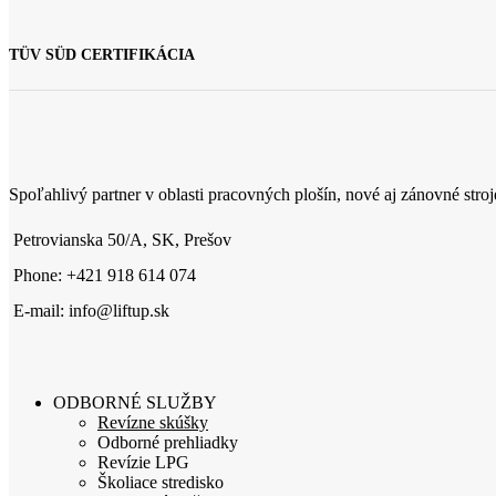
TÜV SÜD CERTIFIKÁCIA
Spoľahlivý partner v oblasti pracovných plošín, nové aj zánovné stroj
Petrovianska 50/A, SK, Prešov
Phone: +421 918 614 074
E-mail: info@liftup.sk
ODBORNÉ SLUŽBY
Revízne skúšky
Odborné prehliadky
Revízie LPG
Školiace stredisko