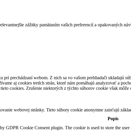
evantnejšie zážitky pamätaním vašich preferencií a opakovaných návšte
u pri prechádzaní webom. Z nich sa vo vašom prehliadači ukladajú súb
ívame aj cookies tretích strán, ktoré nám pomáhajú analyzovať a pocho
tieto cookies. Zrušenie niektorých z týchto súborov cookie však môže o
ovanie webovej stránky. Tieto súbory cookie anonymne zaisťujú zákla
Popis
t by GDPR Cookie Consent plugin. The cookie is used to store the user c