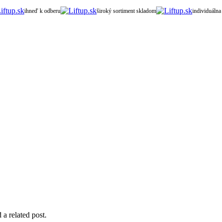
ihneď k odberu
široký sortiment skladom
individuálna
 a related post.