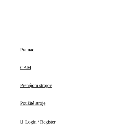
Pramac
CAM
Prenájom strojov
Použité stroje
Login / Register