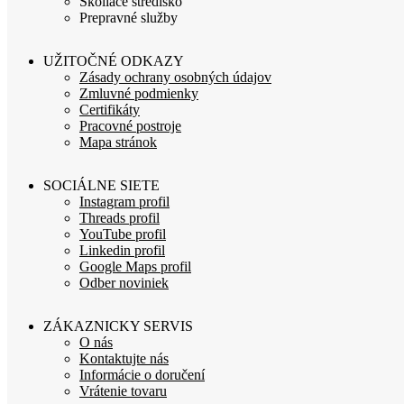
Školiace stredisko
Prepravné služby
UŽITOČNÉ ODKAZY
Zásady ochrany osobných údajov
Zmluvné podmienky
Certifikáty
Pracovné postroje
Mapa stránok
SOCIÁLNE SIETE
Instagram profil
Threads profil
YouTube profil
Linkedin profil
Google Maps profil
Odber noviniek
ZÁKAZNICKY SERVIS
O nás
Kontaktujte nás
Informácie o doručení
Vrátenie tovaru