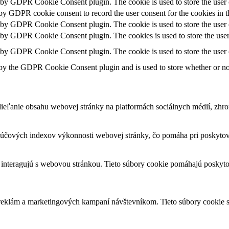
t by GDPR Cookie Consent plugin. The cookie is used to store the user c
 by GDPR cookie consent to record the user consent for the cookies in t
t by GDPR Cookie Consent plugin. The cookie is used to store the user c
t by GDPR Cookie Consent plugin. The cookies is used to store the user
t by GDPR Cookie Consent plugin. The cookie is used to store the user 
 by the GDPR Cookie Consent plugin and is used to store whether or not 
eľanie obsahu webovej stránky na platformách sociálnych médií, zhroma
čových indexov výkonnosti webovej stránky, čo pomáha pri poskytovan
 interagujú s webovou stránkou. Tieto súbory cookie pomáhajú poskyto
 reklám a marketingových kampaní návštevníkom. Tieto súbory cookie