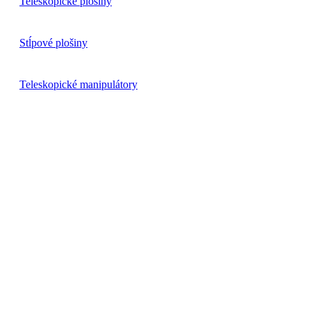
Teleskopické plošiny
Stĺpové plošiny
Teleskopické manipulátory