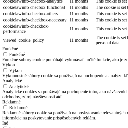
cookielawinfo-checbox-analytics
11 months
This cookie is se
cookielawinfo-checbox-functional
11 months
The cookie is set
cookielawinfo-checbox-others
11 months
This cookie is se
cookielawinfo-checkbox-necessary
11 months
This cookie is se
cookielawinfo-checkbox-
11 months
This cookie is se
performance
The cookie is set
viewed_cookie_policy
11 months
personal data.
Funkčné
Funkčné
Funkčné súbory cookie pomáhajú vykonávať určité funkcie, ako je zdi
Výkon
Výkon
Výkonnostné súbory cookie sa používajú na pochopenie a analýzu kľú
Analytické
Analytické
Analytické cookies sa používajú na pochopenie toho, ako návštevníci
odchodov, zdroj návštevnosti atď.
Reklamné
Reklamné
Reklamné súbory cookie sa používajú na poskytovanie relevantných
informácie na poskytovanie prispôsobených reklám.
Iné