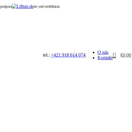
 podpora
tüv süd certifikácia
O nás
0
tel.:
+421 918 614 074
€
0,00
Kontakt