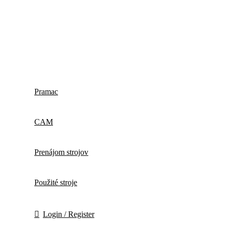
Pramac
CAM
Prenájom strojov
Použité stroje
Login / Register