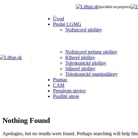
špecialisti na prepravu
Úvod
Predaj LGMG
Nožnicové plošiny
Nožnicové terénne plošiny
Klbové plošiny
Teleskopické plošiny
Stĺpové plošiny
Teleskopické manipulátory
Pramac
CAM
Prenájom strojov
Použité stroje
Nothing Found
Apologies, but no results were found. Perhaps searching will help find