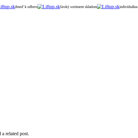
ihneď k odberu
široký sortiment skladom
individuálna
 a related post.