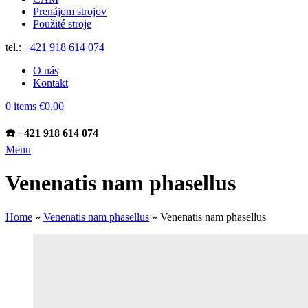
Prenájom strojov
Použité stroje
tel.:
+421 918 614 074
O nás
Kontakt
0
items
€
0,00
☎️ +421 918 614 074
Menu
Venenatis nam phasellus
Home
»
Venenatis nam phasellus
»
Venenatis nam phasellus