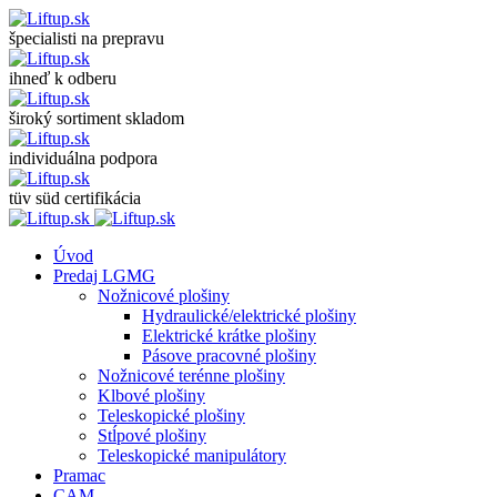
špecialisti na prepravu
ihneď k odberu
široký sortiment skladom
individuálna podpora
tüv süd certifikácia
Úvod
Predaj LGMG
Nožnicové plošiny
Hydraulické/elektrické plošiny
Elektrické krátke plošiny
Pásove pracovné plošiny
Nožnicové terénne plošiny
Klbové plošiny
Teleskopické plošiny
Stĺpové plošiny
Teleskopické manipulátory
Pramac
CAM