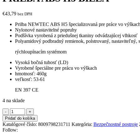
€
43,79
bez DPH
Prilba NEWTEC ABS H5 špecializovaná pre práce vo výškac
Nylonové nastavitelné popruhy
Podšívka vyrobená z priedušnej tkaniny odvádzajúcej vlhkosť
Polyamidový podbradný remienok, polstrovaný, nastaviteľný, 
rýchloupínacím systémom
Vysoká bočná tuhosť (LD)
Vyrobené špeciálne pre prácu vo výškach
hmotnosť: 460g
veľkosť: 53-61
EN 397 CE
4 na sklade
množstvo
PRILBA
Pridať do košíka
ABS
Katalógové číslo:
8009798231711
Kategória:
Bezpečnostné postroje
H5
Follow:
BIELA