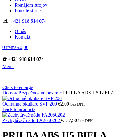
Prenájom strojov
Použité stroje
tel.:
+421 918 614 074
O nás
Kontakt
0
items
€
0,00
☎️ +421 918 614 074
Menu
Click to enlarge
Domov
Bezpečnostné postroje
PRILBA ABS H5 BIELA
Ochranné okuliare SVP 200
€
2,00
bez DPH
Back to products
Zachytávač pádu FA2050202
€
137,50
bez DPH
PRILBA ABS H5 BIELA