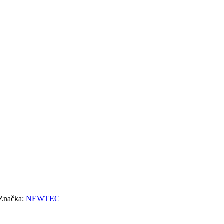
h
s
Značka:
NEWTEC