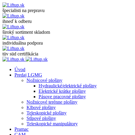
špecialisti na prepravu
ihneď k odberu
široký sortiment skladom
individuálna podpora
tüv süd certifikácia
Úvod
Predaj LGMG
Nožnicové plošiny
Hydraulické/elektrické plošiny
Elektrické krátke plošiny
Pásove pracovné plošiny
Nožnicové terénne plošiny
Klbové plošiny
Teleskopické plošiny
Stĺpové plošiny
Teleskopické manipulátory
Pramac
CAM