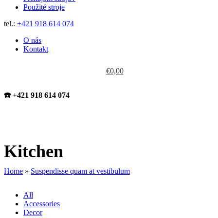
Použité stroje
tel.:
+421 918 614 074
O nás
Kontakt
€
0,00
☎️ +421 918 614 074
Kitchen
Home
»
Suspendisse quam at vestibulum
All
Accessories
Decor