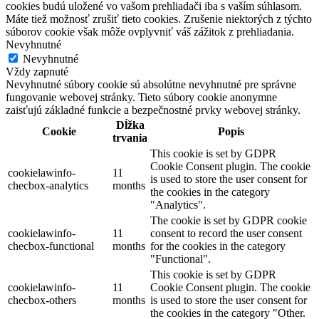
cookies budú uložené vo vašom prehliadači iba s vaším súhlasom.
Máte tiež možnosť zrušiť tieto cookies. Zrušenie niektorých z týchto
súborov cookie však môže ovplyvniť váš zážitok z prehliadania.
Nevyhnutné
Nevyhnutné
Vždy zapnuté
Nevyhnutné súbory cookie sú absolútne nevyhnutné pre správne
fungovanie webovej stránky. Tieto súbory cookie anonymne
zaisťujú základné funkcie a bezpečnostné prvky webovej stránky.
Dĺžka
Cookie
Popis
trvania
This cookie is set by GDPR
Cookie Consent plugin. The cookie
cookielawinfo-
11
is used to store the user consent for
checbox-analytics
months
the cookies in the category
"Analytics".
The cookie is set by GDPR cookie
cookielawinfo-
11
consent to record the user consent
checbox-functional
months
for the cookies in the category
"Functional".
This cookie is set by GDPR
cookielawinfo-
11
Cookie Consent plugin. The cookie
checbox-others
months
is used to store the user consent for
the cookies in the category "Other.