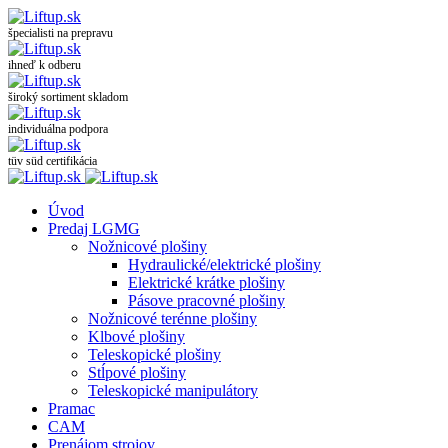
špecialisti na prepravu
ihneď k odberu
široký sortiment skladom
individuálna podpora
tüv süd certifikácia
Úvod
Predaj LGMG
Nožnicové plošiny
Hydraulické/elektrické plošiny
Elektrické krátke plošiny
Pásove pracovné plošiny
Nožnicové terénne plošiny
Klbové plošiny
Teleskopické plošiny
Stĺpové plošiny
Teleskopické manipulátory
Pramac
CAM
Prenájom strojov