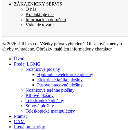
ZÁKAZNICKY SERVIS
O nás
Kontaktujte nás
Informácie o doručení
Vrátenie tovaru
© 2026LiftUp s.r.o. Všetky práva vyhradené. Obsahové zmeny a
chyby vyhradené. Obrázky majú len informatívny charakter.
Úvod
Predaj LGMG
Nožnicové plošiny
Hydraulické/elektrické plošiny
Elektrické krátke plošiny
Pásove pracovné plošiny
Nožnicové terénne plošiny
Klbové plošiny
Teleskopické plošiny
Stĺpové plošiny
Teleskopické manipulátory
Pramac
CAM
Prenájom strojov