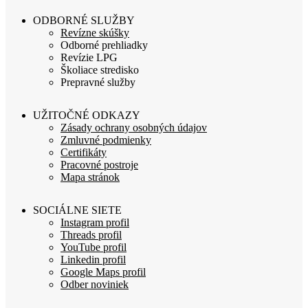
ODBORNÉ SLUŽBY
Revízne skúšky
Odborné prehliadky
Revízie LPG
Školiace stredisko
Prepravné služby
UŽITOČNÉ ODKAZY
Zásady ochrany osobných údajov
Zmluvné podmienky
Certifikáty
Pracovné postroje
Mapa stránok
SOCIÁLNE SIETE
Instagram profil
Threads profil
YouTube profil
Linkedin profil
Google Maps profil
Odber noviniek