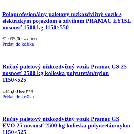
Poloprofesionálny paletový nízkozdvižný vozík s
elektrickým pojazdom a zdvihom PRAMAC EY15L
nosnosť 1500 kg 1150×550
€
1.095,00
bez DPH
Pridať do košíka
Ručný paletový nízkozdvižný vozík Pramac GS 25
nosnosť 2500 kg kolieska polyuretán/nylon
1150×525
€
345,00
bez DPH
Pridať do košíka
Ručný paletový nízkozdvižný vozík Pramac GS
EVO 25 nosnosť 2500 kg kolieska polyuretán/nylon
1150×525