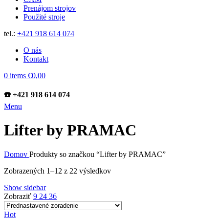
Prenájom strojov
Použité stroje
tel.:
+421 918 614 074
O nás
Kontakt
0
items
€
0,00
☎️ +421 918 614 074
Menu
Lifter by PRAMAC
Domov
Produkty so značkou “Lifter by PRAMAC”
Zobrazených 1–12 z 22 výsledkov
Show sidebar
Zobraziť
9
24
36
Hot