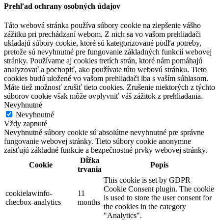
Prehľad ochrany osobných údajov
Táto webová stránka používa súbory cookie na zlepšenie vášho
zážitku pri prechádzaní webom. Z nich sa vo vašom prehliadači
ukladajú súbory cookie, ktoré sú kategorizované podľa potreby,
pretože sú nevyhnutné pre fungovanie základných funkcií webovej
stránky. Používame aj cookies tretích strán, ktoré nám pomáhajú
analyzovať a pochopiť, ako používate túto webovú stránku. Tieto
cookies budú uložené vo vašom prehliadači iba s vaším súhlasom.
Máte tiež možnosť zrušiť tieto cookies. Zrušenie niektorých z týchto
súborov cookie však môže ovplyvniť váš zážitok z prehliadania.
Nevyhnutné
Nevyhnutné
Vždy zapnuté
Nevyhnutné súbory cookie sú absolútne nevyhnutné pre správne
fungovanie webovej stránky. Tieto súbory cookie anonymne
zaisťujú základné funkcie a bezpečnostné prvky webovej stránky.
Dĺžka
Cookie
Popis
trvania
This cookie is set by GDPR
Cookie Consent plugin. The cookie
cookielawinfo-
11
is used to store the user consent for
checbox-analytics
months
the cookies in the category
"Analytics".