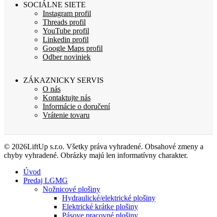
SOCIÁLNE SIETE
Instagram profil
Threads profil
YouTube profil
Linkedin profil
Google Maps profil
Odber noviniek
ZÁKAZNICKY SERVIS
O nás
Kontaktujte nás
Informácie o doručení
Vrátenie tovaru
© 2026LiftUp s.r.o. Všetky práva vyhradené. Obsahové zmeny a
chyby vyhradené. Obrázky majú len informatívny charakter.
Úvod
Predaj LGMG
Nožnicové plošiny
Hydraulické/elektrické plošiny
Elektrické krátke plošiny
Pásove pracovné plošiny