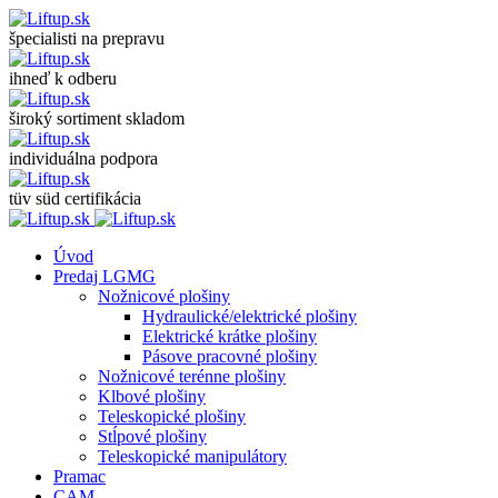
špecialisti na prepravu
ihneď k odberu
široký sortiment skladom
individuálna podpora
tüv süd certifikácia
Úvod
Predaj LGMG
Nožnicové plošiny
Hydraulické/elektrické plošiny
Elektrické krátke plošiny
Pásove pracovné plošiny
Nožnicové terénne plošiny
Klbové plošiny
Teleskopické plošiny
Stĺpové plošiny
Teleskopické manipulátory
Pramac
CAM