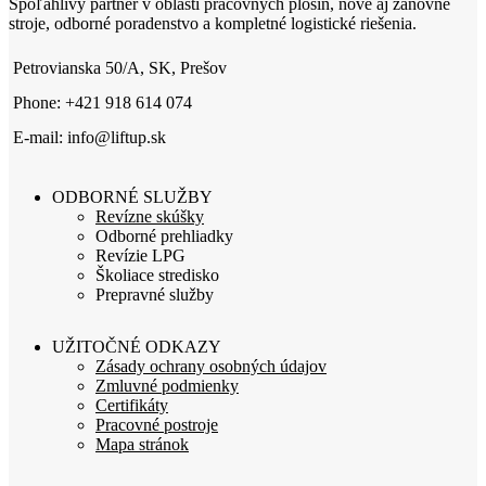
Spoľahlivý partner v oblasti pracovných plošín, nové aj zánovné
stroje, odborné poradenstvo a kompletné logistické riešenia.
Petrovianska 50/A, SK, Prešov
Phone: +421 918 614 074
E-mail: info@liftup.sk
ODBORNÉ SLUŽBY
Revízne skúšky
Odborné prehliadky
Revízie LPG
Školiace stredisko
Prepravné služby
UŽITOČNÉ ODKAZY
Zásady ochrany osobných údajov
Zmluvné podmienky
Certifikáty
Pracovné postroje
Mapa stránok