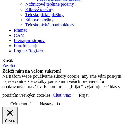
Nožnicové terénne plošiny
Klbové plošiny
Teleskopické plošiny
Stĺpové plošiny
Teleskopické manipulátory
Pramac
CAM
Prenájom strojov
Použité stroje
Login / Register
Košík
Zavrieť
Záleží nám na vašom súkromí
Na našom webe používame súbory cookie, aby sme vám poskytli
najrelevantnejšie zážitky pamätaním vašich preferencií a
opakovaných návštev. Kliknutím na „Prijať“ vyjadrujete súhlas s
použitím všetkých cookies.
Čítať viac
Prijať
Odmietnuť
Nastavenia
Close