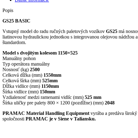
25
nosnosť
Popis
2500
kg
GS25 BASIC
kolieska
Vstupný model do radu ručných paletových vozíkov
GS25
má nosno
polyuretán/nylon
liatinovou hydraulickou jednotkou s integrovanou olejovou nádržou
1150x525
štandardom.
Model s dvojitým kolesom 1150×525
Manuálny pohon
Typ operátora manuálny
Nosnosť (kg)
2500
Celková dĺžka (mm)
1550mm
Celková šírka (mm)
525mm
Dĺžka vidlice (mm)
1150mm
Šírka vidlice (mm)
150mm
Vzdialenosť medzi ramenami vidlíc (mm)
525 mm
Šírka uličky pre palety 800 × 1200 (pozdĺžne) (mm)
2048
PRAMAC Material Handling Equipment
vyrába a predáva široký
spoločnosti
PRAMAC je v Siene v Taliansku.