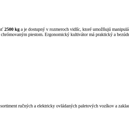
sť
2500 kg
a je dostupný v rozmeroch vidlíc, ktoré umožňujú manipulá
 a chrómovaným piestom. Ergonomický kultivátor má praktický a bezúd
 sortiment ručných a elektricky ovládaných paletových vozíkov a zak