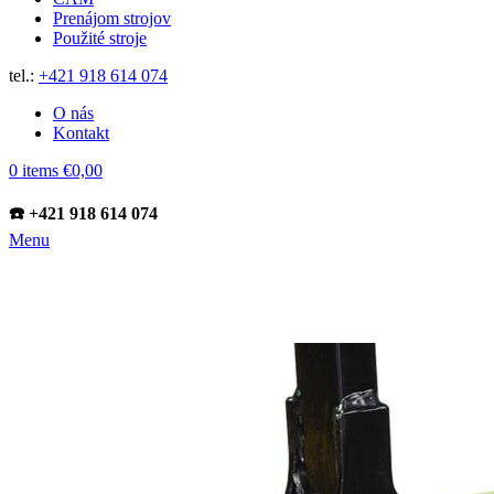
Prenájom strojov
Použité stroje
tel.:
+421 918 614 074
O nás
Kontakt
0
items
€
0,00
☎️ +421 918 614 074
Menu