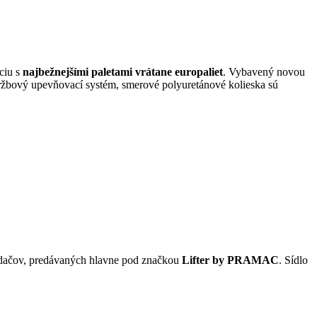
ciu s
najbežnejšími paletami vrátane europaliet
. Vybavený novou
ržbový upevňovací systém, smerové polyuretánové kolieska sú
ladačov, predávaných hlavne pod značkou
Lifter by PRAMAC
. Sídlo