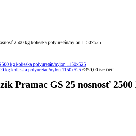
osnosť 2500 kg kolieska polyuretán/nylon 1150×525
0 kg kolieska polyuretán/nylon 1150x525
€
359,00
bez DPH
zík Pramac GS 25 nosnosť 2500 