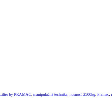
Lifter by PRAMAC
,
manipulačná technika
,
nosnosť 2500kg
,
Pramac
,