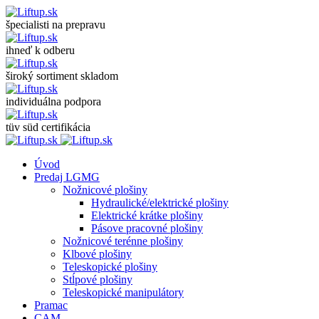
špecialisti na prepravu
ihneď k odberu
široký sortiment skladom
individuálna podpora
tüv süd certifikácia
Úvod
Predaj LGMG
Nožnicové plošiny
Hydraulické/elektrické plošiny
Elektrické krátke plošiny
Pásove pracovné plošiny
Nožnicové terénne plošiny
Klbové plošiny
Teleskopické plošiny
Stĺpové plošiny
Teleskopické manipulátory
Pramac
CAM