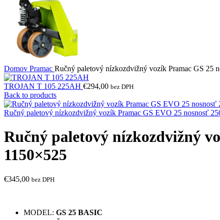
Domov
Pramac
Ručný paletový nízkozdvižný vozík Pramac GS 25 n
TROJAN T 105 225AH
€
294,00
bez DPH
Back to products
Ručný paletový nízkozdvižný vozík Pramac GS EVO 25 nosnosť 250
Ručný paletový nízkozdvižný vo
1150×525
€
345,00
bez DPH
MODEL:
GS 25 BASIC