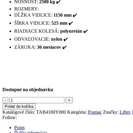
NOSNOSŤ:
2500 kg
✔️
ROZMERY:
DĹŽKA VIDLICE:
1150 mm
✔️
ŠÍRKA VIDLICE:
525 mm
✔️
RIADIACE KOLESÁ:
polyuretán
✔️
ODVAĽOVACIE:
nylon
✔️
ZÁRUKA:
36 mesiacov
✔️
Dostupné na objednávku
množstvo
Ručný
Pridať do košíka
paletový
Katalógové číslo:
TAB4100Y000
Kategória:
Pramac
Značky:
Lifter
,
nízkozdvižný
Follow:
vozík
Pramac
Popis
GS
Ďalšie informácie