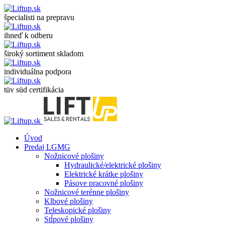
špecialisti na prepravu
ihneď k odberu
široký sortiment skladom
individuálna podpora
tüv süd certifikácia
Úvod
Predaj LGMG
Nožnicové plošiny
Hydraulické/elektrické plošiny
Elektrické krátke plošiny
Pásove pracovné plošiny
Nožnicové terénne plošiny
Klbové plošiny
Teleskopické plošiny
Stĺpové plošiny