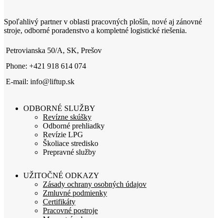
Spoľahlivý partner v oblasti pracovných plošín, nové aj zánovné
stroje, odborné poradenstvo a kompletné logistické riešenia.
Petrovianska 50/A, SK, Prešov
Phone: +421 918 614 074
E-mail: info@liftup.sk
ODBORNÉ SLUŽBY
Revízne skúšky
Odborné prehliadky
Revízie LPG
Školiace stredisko
Prepravné služby
UŽITOČNÉ ODKAZY
Zásady ochrany osobných údajov
Zmluvné podmienky
Certifikáty
Pracovné postroje