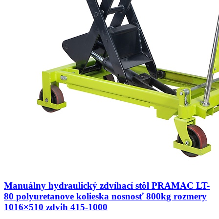
Manuálny hydraulický zdvíhací stôl PRAMAC LT-
80 polyuretanove kolieska nosnosť 800kg rozmery
1016×510 zdvih 415-1000