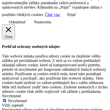
najrelevantnejšie zážitky pamätaním vašich preferencií a
opakovaných návštev. Kliknutím na „Prijať“ vyjadrujete súhlas s
použitím všetkých cookies.
Čítať viac
Prijať
Odmietnuť
Nastavenia
Close
Prehľad ochrany osobných údajov
Táto webová stránka používa súbory cookie na zlepšenie vášho
zážitku pri prechádzaní webom. Z nich sa vo vašom prehliadači
ukladajú súbory cookie, ktoré sú kategorizované podľa potreby,
pretože sú nevyhnutné pre fungovanie základných funkcií webovej
stránky. Používame aj cookies tretích strán, ktoré nám pomáhajú
analyzovať a pochopiť, ako používate túto webovú stránku. Tieto
cookies budú uložené vo vašom prehliadači iba s vaším súhlasom.
Máte tiež možnosť zrušiť tieto cookies. Zrušenie niektorých z týchto
súborov cookie však môže ovplyvniť váš zážitok z prehliadania.
Nevyhnutné
Nevyhnutné
Vždy zapnuté
Nevyhnutné súbory cookie sú absolútne nevyhnutné pre správne