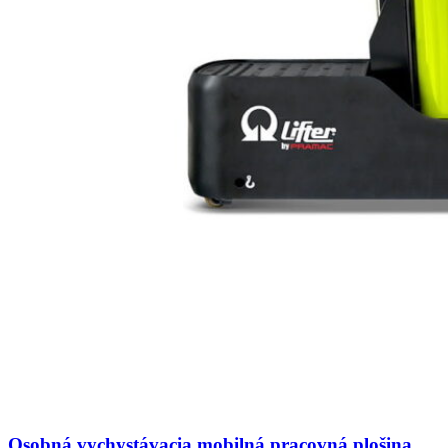
Osobná vychystávacia mobilná pracovná plošina