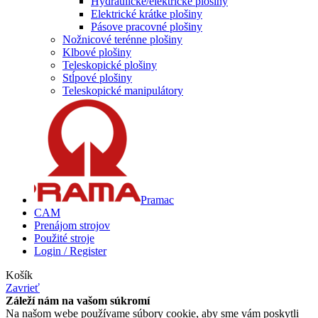
Hydraulické/elektrické plošiny
Elektrické krátke plošiny
Pásove pracovné plošiny
Nožnicové terénne plošiny
Klbové plošiny
Teleskopické plošiny
Stĺpové plošiny
Teleskopické manipulátory
Pramac
CAM
Prenájom strojov
Použité stroje
Login / Register
Košík
Zavrieť
Záleží nám na vašom súkromí
Na našom webe používame súbory cookie, aby sme vám poskytli