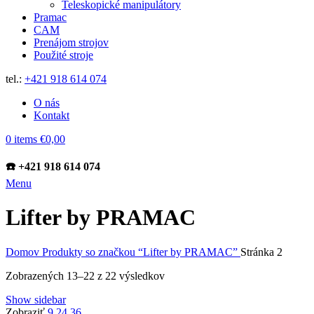
Teleskopické manipulátory
Pramac
CAM
Prenájom strojov
Použité stroje
tel.:
+421 918 614 074
O nás
Kontakt
0
items
€
0,00
☎️ +421 918 614 074
Menu
Lifter by PRAMAC
Domov
Produkty so značkou “Lifter by PRAMAC”
Stránka 2
Zobrazených 13–22 z 22 výsledkov
Show sidebar
Zobraziť
9
24
36