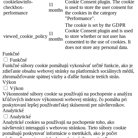
cookielawinfo-
Cookie Consent plugin. The cookie
11
checkbox-
is used to store the user consent for
months
performance
the cookies in the category
"Performance".
The cookie is set by the GDPR
Cookie Consent plugin and is used
11
viewed_cookie_policy
to store whether or not user has
months
consented to the use of cookies. It
does not store any personal data.
Funkčné
Funkčné
Funkčné súbory cookie pomáhajú vykonávať určité funkcie, ako je
zdieľanie obsahu webovej stránky na platformách sociálnych médií,
zhromažďovanie spätnej väzby a ďalšie funkcie tretích strán.
Výkon
Výkon
Výkonnostné súbory cookie sa používajú na pochopenie a analýzu
kľúčových indexov výkonnosti webovej stránky, čo pomáha pri
poskytovaní lepšej používateľskej skúsenosti pre návštevníkov.
Analytické
Analytické
Analytické cookies sa používajú na pochopenie toho, ako
návštevníci interagujú s webovou stránkou. Tieto súbory cookie
pomáhajú poskytovať informácie o metrikách, ako je počet