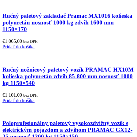
Ručný paletový zakladač Pramac MX1016 kolieska
polyuretán nosnosť 1000 kg zdvih 1600 mm
1150×170
€
1.065,00
bez DPH
Pridať do košíka
Ručný nožnicový paletový vozík PRAMAC HX10M
kolieska polyuretán zdvih 85-800 mm nosnosť 1000
kg 1150×540
€
1.101,00
bez DPH
Pridať do košíka
Poloprofesionálny paletový vysokozdvižný vozík s
elektrickým pojazdom a zdvihom PRAMAC GX12-
25 nosnosť 1200 kg 1150×150