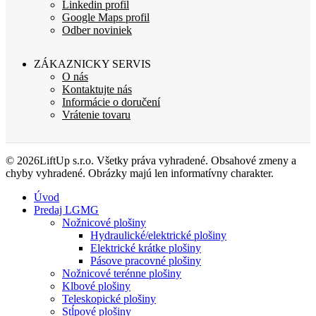
Linkedin profil
Google Maps profil
Odber noviniek
ZÁKAZNICKY SERVIS
O nás
Kontaktujte nás
Informácie o doručení
Vrátenie tovaru
© 2026LiftUp s.r.o. Všetky práva vyhradené. Obsahové zmeny a
chyby vyhradené. Obrázky majú len informatívny charakter.
Úvod
Predaj LGMG
Nožnicové plošiny
Hydraulické/elektrické plošiny
Elektrické krátke plošiny
Pásove pracovné plošiny
Nožnicové terénne plošiny
Klbové plošiny
Teleskopické plošiny
Stĺpové plošiny