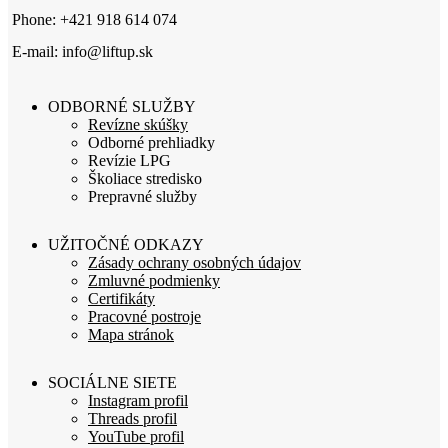
Phone: +421 918 614 074
E-mail: info@liftup.sk
ODBORNÉ SLUŽBY
Revízne skúšky
Odborné prehliadky
Revízie LPG
Školiace stredisko
Prepravné služby
UŽITOČNÉ ODKAZY
Zásady ochrany osobných údajov
Zmluvné podmienky
Certifikáty
Pracovné postroje
Mapa stránok
SOCIÁLNE SIETE
Instagram profil
Threads profil
YouTube profil