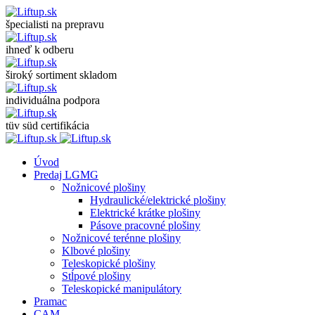
špecialisti na prepravu
ihneď k odberu
široký sortiment skladom
individuálna podpora
tüv süd certifikácia
Úvod
Predaj LGMG
Nožnicové plošiny
Hydraulické/elektrické plošiny
Elektrické krátke plošiny
Pásove pracovné plošiny
Nožnicové terénne plošiny
Klbové plošiny
Teleskopické plošiny
Stĺpové plošiny
Teleskopické manipulátory
Pramac
CAM