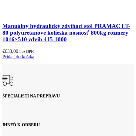
Manuálny hydraulický zdvíhací stôl PRAMAC LT-
80 polyuretanove kolieska nosnosť 800kg rozmery
1016×510 zdvih 415-1000
€
633,00
bez DPH
Pridať do košíka
ŠPECIALISTI NA PREPRAVU
IHNEĎ K ODBERU