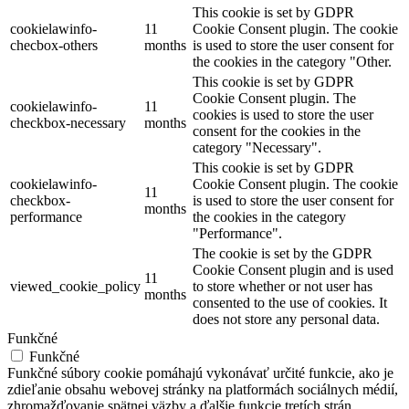
This cookie is set by GDPR
cookielawinfo-
11
Cookie Consent plugin. The cookie
checbox-others
months
is used to store the user consent for
the cookies in the category "Other.
This cookie is set by GDPR
Cookie Consent plugin. The
cookielawinfo-
11
cookies is used to store the user
checkbox-necessary
months
consent for the cookies in the
category "Necessary".
This cookie is set by GDPR
cookielawinfo-
Cookie Consent plugin. The cookie
11
checkbox-
is used to store the user consent for
months
performance
the cookies in the category
"Performance".
The cookie is set by the GDPR
Cookie Consent plugin and is used
11
viewed_cookie_policy
to store whether or not user has
months
consented to the use of cookies. It
does not store any personal data.
Funkčné
Funkčné
Funkčné súbory cookie pomáhajú vykonávať určité funkcie, ako je
zdieľanie obsahu webovej stránky na platformách sociálnych médií,
zhromažďovanie spätnej väzby a ďalšie funkcie tretích strán.