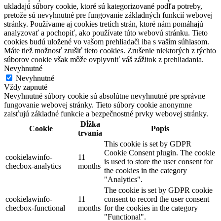
ukladajú súbory cookie, ktoré sú kategorizované podľa potreby,
pretože sú nevyhnutné pre fungovanie základných funkcií webovej
stránky. Používame aj cookies tretích strán, ktoré nám pomáhajú
analyzovať a pochopiť, ako používate túto webovú stránku. Tieto
cookies budú uložené vo vašom prehliadači iba s vaším súhlasom.
Máte tiež možnosť zrušiť tieto cookies. Zrušenie niektorých z týchto
súborov cookie však môže ovplyvniť váš zážitok z prehliadania.
Nevyhnutné
Nevyhnutné
Vždy zapnuté
Nevyhnutné súbory cookie sú absolútne nevyhnutné pre správne
fungovanie webovej stránky. Tieto súbory cookie anonymne
zaisťujú základné funkcie a bezpečnostné prvky webovej stránky.
Dĺžka
Cookie
Popis
trvania
This cookie is set by GDPR
Cookie Consent plugin. The cookie
cookielawinfo-
11
is used to store the user consent for
checbox-analytics
months
the cookies in the category
"Analytics".
The cookie is set by GDPR cookie
cookielawinfo-
11
consent to record the user consent
checbox-functional
months
for the cookies in the category
"Functional".