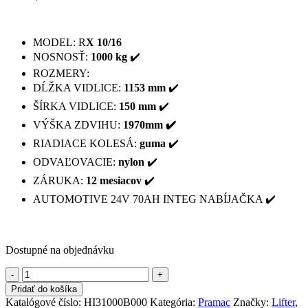
MODEL: R
X 10/16
NOSNOSŤ:
1000 kg
✔️
ROZMERY:
DĹŽKA VIDLICE:
1153 mm
✔️
ŠÍRKA VIDLICE:
150 mm
✔️
VÝŠKA ZDVIHU:
1970mm ✔️
RIADIACE KOLESÁ:
guma
✔️
ODVAĽOVACIE:
nylon
✔️
ZÁRUKA:
12 mesiacov
✔️
AUTOMOTIVE 24V 70AH INTEG NABÍJAČKA ✔️
Dostupné na objednávku
množstvo
Poloprofesionálny
Pridať do košíka
paletový
Katalógové číslo:
HI31000B000
Kategória:
Pramac
Značky:
Lifter
,