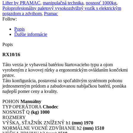
vysokozdvižný
Lifter by PRAMAC
,
manipulačná technika
,
nosnosť 1000kg
,
vozík
Poloprofesionálny paletový vysokozdvižný vozík s elektrickým
s
pojazdom a zdvihom
,
Pramac
elektrickým
Follow:
pojazdom
a
Popis
zdvihom
Ďalšie informácie
PRAMAC
RX10-
Popis
16
nosnosť
RX10/16
1000
Táto verzia je vybavená batériou štartovacieho typu a ojom
kg
vyrobeným z kovovej rúrky a ergonomickým ovládaním končekmi
1150x525
prstov.
Táto konfigurácia, postavená so spoľahlivým systémom pohonu
jednosmerným prúdom a zabudovanou nabíjačkou batérií, ponúka
najlepší pomer ceny a kvality.
POHON
Manuálny
TYP OPERÁTORA
Chodec
NOSNOSŤ Q
(kg) 1000
ROZMERY
VÝŠKA, SŤAŽNÍK ZNÍŽENÝ h1
(mm) 1970
NORMÁLNE VOĽNÉ ZDVÍHANIE h2
(mm)
1510