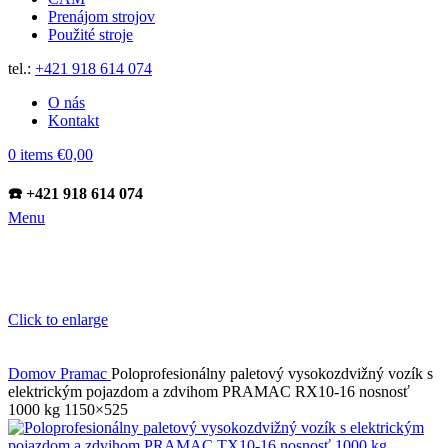
Prenájom strojov
Použité stroje
tel.:
+421 918 614 074
O nás
Kontakt
0
items
€
0,00
☎️ +421 918 614 074
Menu
Click to enlarge
Domov
Pramac
Poloprofesionálny paletový vysokozdvižný vozík s
elektrickým pojazdom a zdvihom PRAMAC RX10-16 nosnosť
1000 kg 1150×525