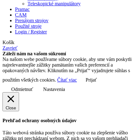
Teleskopické manipulátory
Pramac
CAM
Prenájom strojov
Použité stroje
Login / Register
Košík
Zavrieť
Záleží nám na vašom súkromí
Na našom webe používame súbory cookie, aby sme vám poskytli
najrelevantnejšie zážitky pamätaním vašich preferencií a
opakovaných návštev. Kliknutím na „Prijať“ vyjadrujete súhlas s
použitím všetkých cookies.
Čítať viac
Prijať
Odmietnuť
Nastavenia
Close
Prehľad ochrany osobných údajov
Táto webová stránka používa súbory cookie na zlepšenie vášho
zážitku pri prechádzaní webom. Z nich sa vo vašom prehliadači