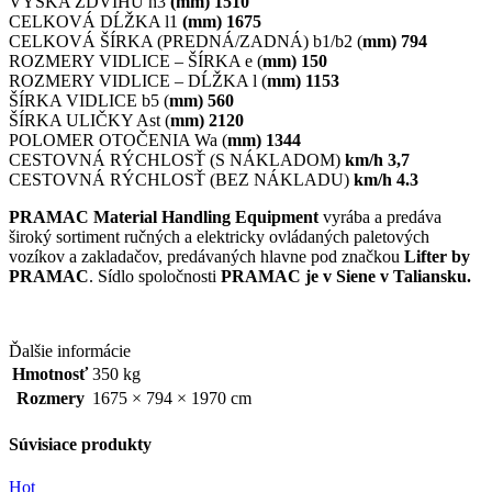
VÝŠKA ZDVIHU h3
(mm) 1510
CELKOVÁ DĹŽKA l1
(mm) 1675
CELKOVÁ ŠÍRKA (PREDNÁ/ZADNÁ) b1/b2 (
mm) 794
ROZMERY VIDLICE – ŠÍRKA e (
mm) 150
ROZMERY VIDLICE – DĹŽKA l (
mm) 1153
ŠÍRKA VIDLICE b5 (
mm) 560
ŠÍRKA ULIČKY Ast (
mm) 2120
POLOMER OTOČENIA Wa (
mm) 1344
CESTOVNÁ RÝCHLOSŤ (S NÁKLADOM)
km/h 3,7
CESTOVNÁ RÝCHLOSŤ (BEZ NÁKLADU)
km/h 4.3
PRAMAC Material Handling Equipment
vyrába a predáva
široký sortiment ručných a elektricky ovládaných paletových
vozíkov a zakladačov, predávaných hlavne pod značkou
Lifter by
PRAMAC
. Sídlo spoločnosti
PRAMAC je v Siene v Taliansku.
Ďalšie informácie
Hmotnosť
350 kg
Rozmery
1675 × 794 × 1970 cm
Súvisiace produkty
Hot