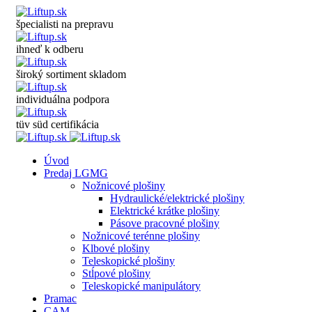
špecialisti na prepravu
ihneď k odberu
široký sortiment skladom
individuálna podpora
tüv süd certifikácia
Úvod
Predaj LGMG
Nožnicové plošiny
Hydraulické/elektrické plošiny
Elektrické krátke plošiny
Pásove pracovné plošiny
Nožnicové terénne plošiny
Klbové plošiny
Teleskopické plošiny
Stĺpové plošiny
Teleskopické manipulátory
Pramac
CAM