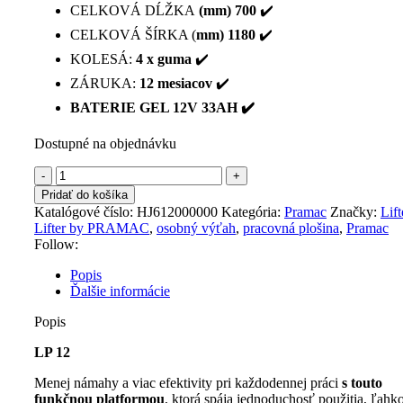
CELKOVÁ DĹŽKA
(mm) 700
✔️
CELKOVÁ ŠÍRKA (
mm) 1180
✔️
KOLESÁ:
4 x
guma
✔️
ZÁRUKA:
12 mesiacov
✔️
BATERIE GEL 12V 33AH ✔️
Dostupné na objednávku
množstvo
Pracovná
Pridať do košíka
plošina
Katalógové číslo:
HJ612000000
Kategória:
Pramac
Značky:
Lift
osobný
Lifter by PRAMAC
,
osobný výťah
,
pracovná plošina
,
Pramac
výťah
Follow:
PRAMAC
LP
Popis
12
Ďalšie informácie
zdvih
5000mm
Popis
kapacita
120/140kg
LP 12
GEL
Menej námahy a viac efektivity pri každodennej práci
s touto
12V33AH
funkčnou platformou
, ktorá spája jednoduchosť použitia, ľahk