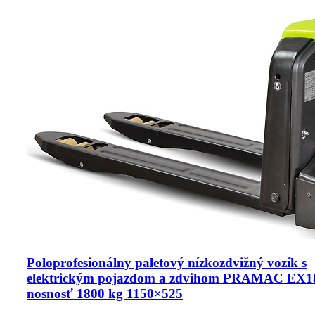
Poloprofesionálny paletový nízkozdvižný vozík s
elektrickým pojazdom a zdvihom PRAMAC EX1
nosnosť 1800 kg 1150×525