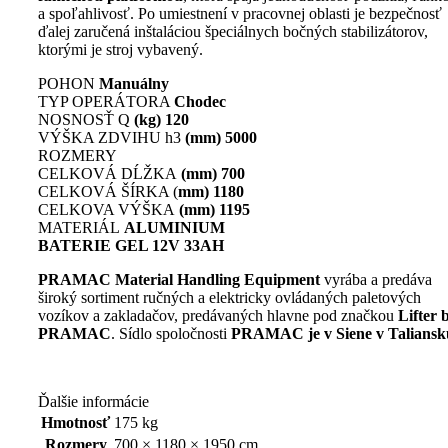
a spoľahlivosť. Po umiestnení v pracovnej oblasti je bezpečnosť
ďalej zaručená inštaláciou špeciálnych bočných stabilizátorov,
ktorými je stroj vybavený.
POHON
Manuálny
TYP OPERÁTORA
Chodec
NOSNOSŤ Q
(kg) 120
VÝŠKA ZDVIHU h3
(mm) 5000
ROZMERY
CELKOVÁ DĹŽKA
(mm) 700
CELKOVÁ ŠÍRKA (
mm) 1180
CELKOVA VÝŠKA
(mm) 1195
MATERIÁL
ALUMINIUM
BATERIE GEL 12V 33AH
PRAMAC Material Handling Equipment
vyrába a predáva
široký sortiment ručných a elektricky ovládaných paletových
vozíkov a zakladačov, predávaných hlavne pod značkou
Lifter 
PRAMAC
. Sídlo spoločnosti
PRAMAC je v Siene v Taliansk
Ďalšie informácie
Hmotnosť
175 kg
Rozmery
700 × 1180 × 1950 cm