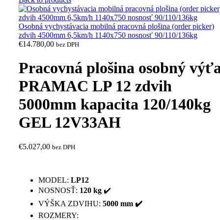
Osobná vychystávacia mobilná pracovná plošina (order picker)
zdvih 4500mm 6,5km/h 1140x750 nosnosť 90/110/136kg
€
14.780,00
bez DPH
Pracovná plošina osobný výť
PRAMAC LP 12 zdvih
5000mm kapacita 120/140kg
GEL 12V33AH
€
5.027,00
bez DPH
MODEL:
LP12
NOSNOSŤ:
120 kg
✔️
VÝŠKA ZDVIHU:
5000
mm ✔️
ROZMERY: