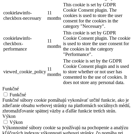
This cookie is set by GDPR
Cookie Consent plugin. The
cookielawinfo-
11
cookies is used to store the user
checkbox-necessary
months
consent for the cookies in the
category "Necessary".
This cookie is set by GDPR
cookielawinfo-
Cookie Consent plugin. The cookie
11
checkbox-
is used to store the user consent for
months
performance
the cookies in the category
"Performance".
The cookie is set by the GDPR
Cookie Consent plugin and is used
11
viewed_cookie_policy
to store whether or not user has
months
consented to the use of cookies. It
does not store any personal data.
Funkčné
Funkčné
Funkčné súbory cookie pomáhajú vykonávať určité funkcie, ako je
zdieľanie obsahu webovej stránky na platformách sociálnych médií,
zhromažďovanie spätnej väzby a ďalšie funkcie tretích strán.
Výkon
Výkon
Výkonnostné súbory cookie sa používajú na pochopenie a analýzu
kľúčových indexov výkonnosti webovej stránky, čo pomáha pri