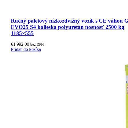
Ručný paletový nízkozdvižný vozík s CE váhou 
EVO25 S4 kolieska polyuretán nosnosť 2500 kg
1185×555
€
1.992,00
bez DPH
Pridať do košíka