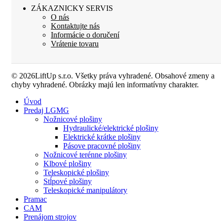
ZÁKAZNICKY SERVIS
O nás
Kontaktujte nás
Informácie o doručení
Vrátenie tovaru
© 2026LiftUp s.r.o. Všetky práva vyhradené. Obsahové zmeny a
chyby vyhradené. Obrázky majú len informatívny charakter.
Úvod
Predaj LGMG
Nožnicové plošiny
Hydraulické/elektrické plošiny
Elektrické krátke plošiny
Pásove pracovné plošiny
Nožnicové terénne plošiny
Klbové plošiny
Teleskopické plošiny
Stĺpové plošiny
Teleskopické manipulátory
Pramac
CAM
Prenájom strojov