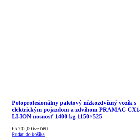
Poloprofesionálny paletový nízkozdvižný vozík s
elektrickým pojazdom a zdvihom PRAMAC CX1
LI-ION nosnosť 1400 kg 1150×525
€
5.702,00
bez DPH
Pridať do košíka