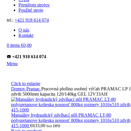
Prenájom strojov
Použité stroje
tel.:
+421 918 614 074
O nás
Kontakt
0
items
€
0,00
☎️ +421 918 614 074
Menu
Click to enlarge
Domov
Pramac
Pracovná plošina osobný výťah PRAMAC LP 
zdvih 5000mm kapacita 120/140kg GEL 12V33AH
Manuálny hydraulický zdvíhací stôl PRAMAC LT-80
polyuretanove kolieska nosnosť 800kg rozmery 1016x510 zdvih
415-1000
€
633,00
bez DPH
Back to products