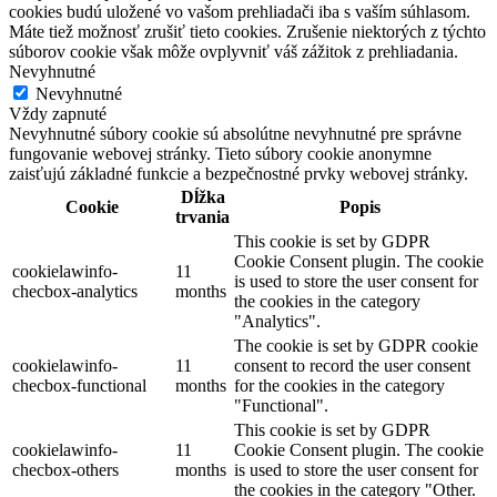
cookies budú uložené vo vašom prehliadači iba s vaším súhlasom.
Máte tiež možnosť zrušiť tieto cookies. Zrušenie niektorých z týchto
súborov cookie však môže ovplyvniť váš zážitok z prehliadania.
Nevyhnutné
Nevyhnutné
Vždy zapnuté
Nevyhnutné súbory cookie sú absolútne nevyhnutné pre správne
fungovanie webovej stránky. Tieto súbory cookie anonymne
zaisťujú základné funkcie a bezpečnostné prvky webovej stránky.
Dĺžka
Cookie
Popis
trvania
This cookie is set by GDPR
Cookie Consent plugin. The cookie
cookielawinfo-
11
is used to store the user consent for
checbox-analytics
months
the cookies in the category
"Analytics".
The cookie is set by GDPR cookie
cookielawinfo-
11
consent to record the user consent
checbox-functional
months
for the cookies in the category
"Functional".
This cookie is set by GDPR
cookielawinfo-
11
Cookie Consent plugin. The cookie
checbox-others
months
is used to store the user consent for
the cookies in the category "Other.